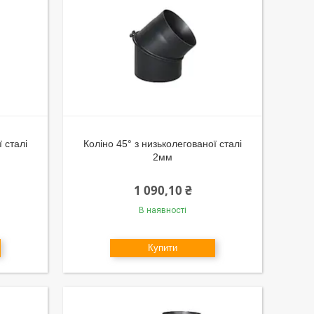
 сталі
Коліно 45° з низьколегованої сталі
2мм
1 090,10 ₴
В наявності
Купити