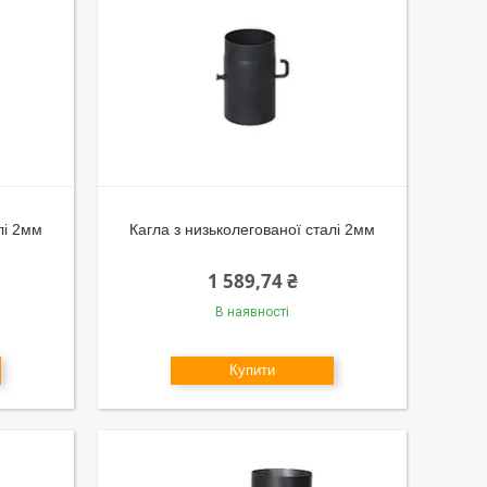
лі 2мм
Кагла з низьколегованої сталі 2мм
1 589,74 ₴
В наявності
Купити