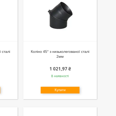
 сталі
Коліно 45° з низьколегованої сталі
2мм
1 021,97 ₴
В наявності
Купити