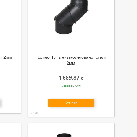
лі 2мм
Коліно 45° з низьколегованої сталі
2мм
1 689,87 ₴
В наявності
Купити
74984