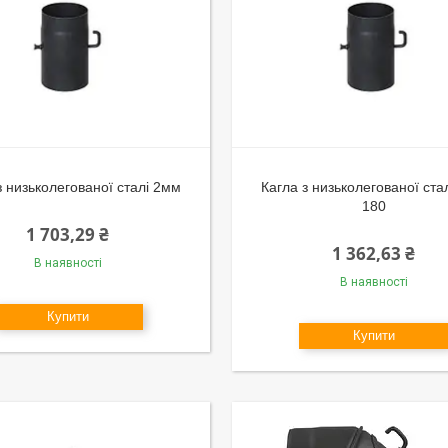
з низьколегованої сталі 2мм
Кагла з низьколегованої ста
180
1 703,29 ₴
1 362,63 ₴
В наявності
В наявності
Купити
Купити