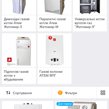
Димохідні газові
Парапетні газові
Універсальні котли
котли Атем
котли Атем
вугілля-газ
Житомир-3
Житомир-М
"Житомир-9"
Підлогові газові
Газові колонки
котли з
АТЕМ ВПГ
вбудованим
бойлером
"Житомир-3В"
Сортування
0
Фільтри
Доставка