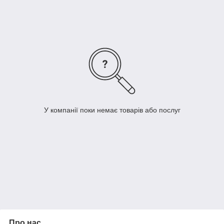
Для економного споживання електроенергії котли мають три
ступені потужності. Кожна ступінь може працювати
самостійно і становить третину потужності котла. Котли
обладнані вказуючим термометром і терморегулятором за
допомогою якого можна встановити бажану температуру
теплоносія.
У компанії поки немає товарів або послуг
Про нас