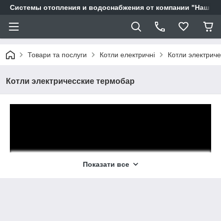
Системы отопления и водоснабжения от компании "Наш Ді
Товари та послуги
Котли електричні
Котли электрич
Котли электричесские термобар
Показати все
Настінні електричні котли призначені для опалення
індивідуальних житлових будинків, споруд, комунально -
побутового призначення, обладнаних системою водяного
опалення з примусовою циркуляцією теплоносія.