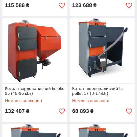
115 588
123 688
₴
₴
Котел твердопаливний tis eko
Котел твердопаливний tis
95 (45-95 кВт)
pellet 17 (8-17кВт)
Немає в наявності
Немає в наявності
132 487
68 893
₴
₴