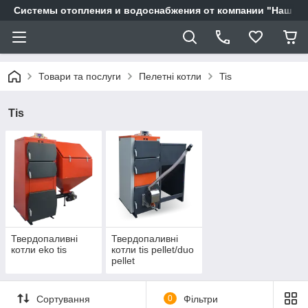
Системы отопления и водоснабжения от компании "Наш Ді
Товари та послуги
Пелетні котли
Tis
Tis
Твердопаливні
Твердопаливні
котли eko tis
котли tis pellet/duo
pellet
Сортування
0
Фільтри