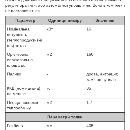
регулятора тяги, або автоматики управління. Вони в комплекті
не поставляються.
Параметр
Одиниця виміру
Значення
Номінальна
кВт
16
потужність
(теплопродуктивні
сть) котла
Орієнтовна
м2
160
опалювальна
площа до
Паливо
-
дрова, антрацит,
кам'яне вугілля
ККД (номінальна),
%
85
не менше
Площа поверхні
м2
1.7
теплообміну
Параметри топки
Глибина
мм
405