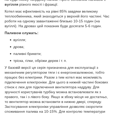
вугілля
різного якості і фракції.
Котел має ефективність на рівні 85% завдяки великому
теплообмінника, який знаходиться у верхній його частині. Час
роботи на одному завантаженні близько 10-15 годин (на
вугіллі). На дровах цей показник буде досягати 5-6 годин.
Паливом служать:
вугілля;
дрова;
паливні брикети;
тріска, гілки, обрізки дерев і т. п.
У базовій версії ця серія призначена для експлуатації з
механічним регулятором тяги і є енергонезалежною, тобто
працює без електрики. Разом з тим котел має можливість
підключення електроніки. Для цього в нижній частині бокових
стінок є люк для підключення вентилятора наддуву. Для
зручності користувачів турбіну можна встановлювати як з
правого, так і з лівого боку. Якщо ж збоку місця не достатньо,
то вентилятор можна встановити в нижню двері, спереду.
Застосування електроніки управління дозволяє скоротити
споживання палива на 10-15%. Для контролю температури