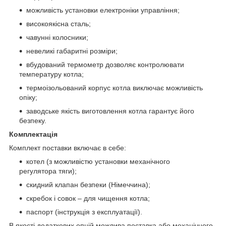
можливість установки електроніки управління;
високоякісна сталь;
чавунні колосники;
невеликі габаритні розміри;
вбудований термометр дозволяє контролювати
температуру котла;
термоізольований корпус котла виключає можливість
опіку;
заводське якість виготовлення котла гарантує його
безпеку.
Комплектація
Комплект поставки включає в себе:
котел (з можливістю установки механічного
регулятора тяги);
скидний клапан безпеки (Німеччина);
скребок і совок – для чищення котла;
паспорт (інструкція з експлуатації).
В якості додаткових опцій можлива поставка або механічного