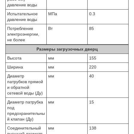
давление воды
Испытательное
МПа
0.3
давление воды
Потребление
Вт
85
электроэнергии,
не более
Размеры загрузочных дверц
Высота
мм
155
Ширина
мм
220
Диаметр
мм
40
патрубков прямой
и обратной
сетевой воды (Ду)
Диаметр патрубка
мм
15
под
предохранительны
й клапан (Ду)
Соединительный
мм
138
внешний диаметр