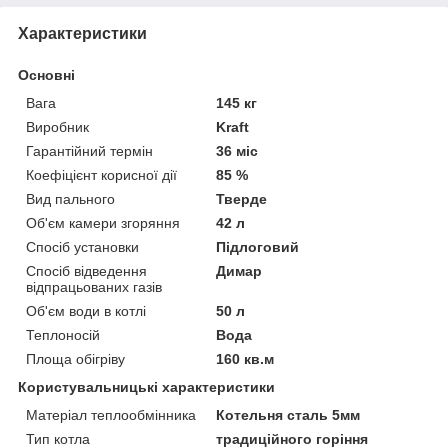
Характеристики
Основні
Вага
145 кг
Виробник
Kraft
Гарантійний термін
36 міс
Коефіцієнт корисної дії
85 %
Вид пального
Тверде
Об'єм камери згоряння
42 л
Спосіб установки
Підлоговий
Спосіб відведення
Димар
відпрацьованих газів
Об'єм води в котлі
50 л
Теплоносій
Вода
Площа обігріву
160 кв.м
Користувальницькі характеристики
Матеріал теплообмінника
Котельня сталь 5мм
Тип котла
традиційного горіння