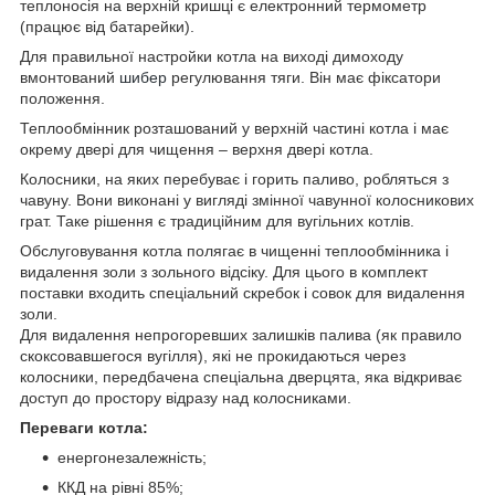
теплоносія на верхній кришці є електронний термометр
(працює від батарейки).
Для правильної настройки котла на виході димоходу
вмонтований
шибер
регулювання тяги. Він має фіксатори
положення.
Теплообмінник розташований у верхній частині котла і має
окрему двері для чищення – верхня двері котла.
Колосники, на яких перебуває і горить паливо, робляться з
чавуну. Вони виконані у вигляді змінної чавунної колосникових
грат. Таке рішення є традиційним для вугільних котлів.
Обслуговування котла полягає в чищенні теплообмінника і
видалення золи з зольного відсіку. Для цього в комплект
поставки входить спеціальний скребок і совок для видалення
золи.
Для видалення непрогоревших залишків палива (як правило
скоксовавшегося вугілля), які не прокидаються через
колосники, передбачена спеціальна дверцята, яка відкриває
доступ до простору відразу над колосниками.
Переваги котла:
енергонезалежність;
ККД на рівні 85%;