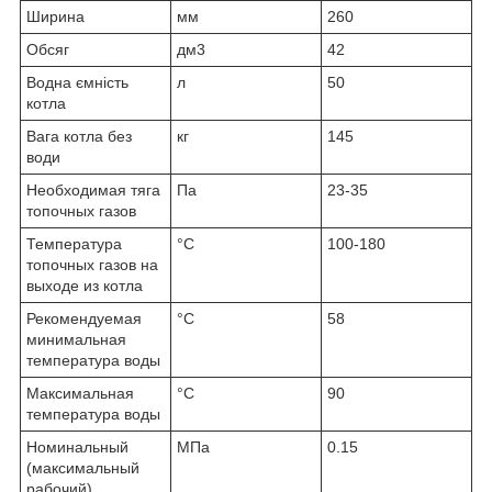
Ширина
мм
260
Обсяг
дм3
42
Водна ємність
л
50
котла
Вага котла без
кг
145
води
Необходимая тяга
Па
23-35
топочных газов
Температура
°C
100-180
топочных газов на
выходе из котла
Рекомендуемая
°C
58
минимальная
температура воды
Максимальная
°C
90
температура воды
Номинальный
МПа
0.15
(максимальный
рабочий)