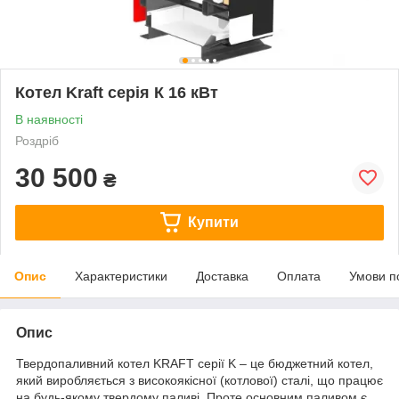
Котел Kraft серія К 16 кВт
В наявності
Роздріб
30 500
₴
Купити
Опис
Характеристики
Доставка
Оплата
Умови п
Опис
Твердопаливний котел KRAFT серії K – це бюджетний котел,
який виробляється з високоякісної (котлової) сталі, що працює
на будь-якому твердому паливі. Проте основним паливом є