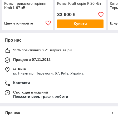
Котел тривалого горіння
Котел Kraft серія К 20 кВт
Коте
Kraft L 97 кВт
Тер
33 600
₴
Ціну уточнюйте
Цін
Купити
Про нас
95% позитивних з 21 відгука за рік
Працює з 07.11.2012
м. Київ
м. Нивки пр. Перемоги, 67, Київ, Україна
Контакти
Сьогодні вихідний
Показати весь графік роботи
Про нас