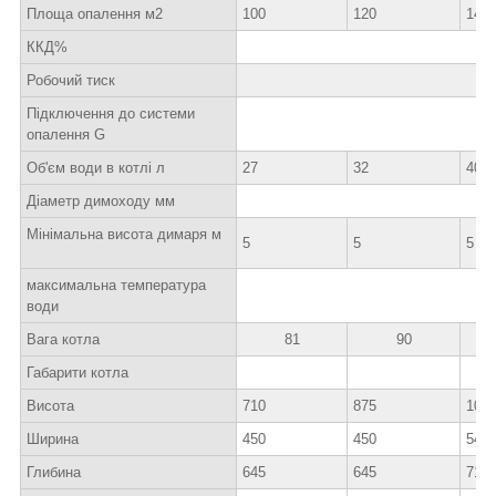
Площа опалення м2
100
120
140
ККД%
80-8
Робочий тиск
2.
Підключення до системи
1 1
опалення G
Об'єм води в котлі л
27
32
40
Діаметр димоходу мм
15
Мінімальна висота димаря м
5
5
5
максимальна температура
9
води
Вага котла
81
90
Габарити котла
Висота
710
875
102
Ширина
450
450
547
Глибина
645
645
715