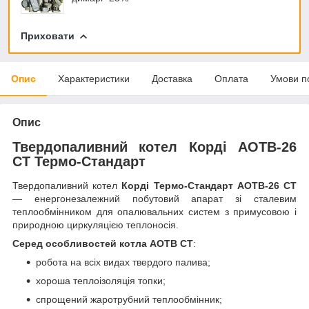
Приховати
Опис
Характеристики
Доставка
Оплата
Умови п
Опис
Твердопаливний котел Корді АОТВ-26
СТ Термо-Стандарт
Твердопаливний котел
Корді Термо-Стандарт АОТВ-26 СТ
― енергонезалежний побутовий апарат зі сталевим
теплообмінником для опалювальних систем з примусовою і
природною циркуляцією теплоносія.
Серед особливостей котла АОТВ СТ
:
робота на всіх видах твердого палива;
хороша теплоізоляція топки;
спрощений жаротрубний теплообмінник;