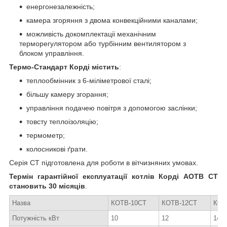
енергонезалежність;
камера згоряння з двома конвекційними каналами;
можливість докомплектаціі механічним
терморегулятором або турбінним вентилятором з
блоком управління.
Термо-Стандарт Корді містить
:
теплообмінник з 6-міліметрової сталі;
більшу камеру згорання;
управління подачею повітря з допомогою заслінки;
товсту теплоізоляцію;
термометр;
колосникові ґрати.
Серія СТ підготовлена для роботи в вітчизняних умовах.
Термін гарантійної експлуатації котлів Корді АОТВ СТ
становить 30 місяців
.
Назва
КОТВ-10СТ
КОТВ-12СТ
КОТ
Потужність кВт
10
12
14