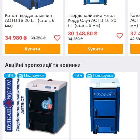
Котел твердопаливний
Твердопаливний котел
Коте
АОТВ 16-20 ЕТ (сталь 6
Корді Случ АОТВ-16-20
АОТВ
мм)
ЛТ (сталь 6 мм)
мм)
30 148,80
37 
₴
34 980
₴
39 750 ₴
34 260 ₴
42 58
Купити
Купити
Акційні пропозиції та новинки
–9%
Подарунок
–9%
Подарунок