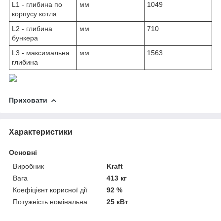
L1 - глибина по
мм
1049
корпусу котла
L2 - глибина
мм
710
бункера
L3 - максимальна
мм
1563
глибина
Приховати
Характеристики
Основні
Виробник
Kraft
Вага
413 кг
Коефіцієнт корисної дії
92 %
Потужність номінальна
25 кВт