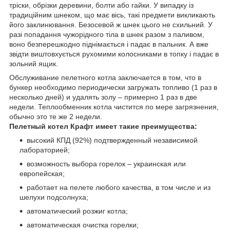
тріски, обрізки деревини, болти або гайки. У випадку із
традиційним шнеком, що має вісь, такі предмети викликають
його заклинювання. Безосевой ж шнек цього не схильний. У
разі попадання чужорідного тіла в шнек разом з паливом,
воно безперешкодно піднімається і падає в пальник. А вже
звідти виштовхується рухомими колосниками в топку і падає в
зольний ящик.
Обслуживание пелетного котла заключается в том, что в
бункер необходимо периодически загружать топливо (1 раз в
несколько дней) и удалять золу – примерно 1 раз в две
недели. Теплообменник котла чистится по мере загрязнения,
обычно это те же 2 недели.
Пелетный котел Крафт имеет такие преимущества:
высокий КПД (92%) подтвержденный независимой
лабораторией;
возможность выбора горелок – украинская или
европейская;
работает на пелете любого качества, в том числе и из
шелухи подсолнуха;
автоматический розжиг котла;
автоматическая очистка горелки;