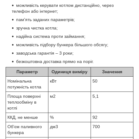
можливість керувати котлом дистанційно, через
телефон або інтернет;
пам'ять заданих параметрів;
зручна чистка котла;
надійна система проти займання;
можливість підбору бункера більшого обсягу;
заводська гарантія – 3 роки;
безкоштовна доставка прямо на поріг.
Параметр
Одиниця виміру
Значення
Номінальна
кВт
50
потужність котла
Площа поверхні
м2
5,1
теплообміну в
котлі
ККД, не менше
%
92
Об'єм паливного
дм3
700
бункера