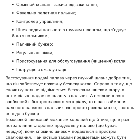
Срывной клапан - захист від закипання;
Факельна пелетная пальник;
Контролер управління;
Шнек подачі пального з гнучким шлангом, що з'єднує
його з пальником;
Паливний бункер;
Регульовані ніжки;
Пристосування для обслуговування (чищення) котла;
Інструкція з експлуатації.
Застосування подачі палива через гнучкий шланг добре тим,
що він забезпечує пожежну безпеку котла. Справа в тому, що
спочатку пальне піднімається безосевым шнеком вгору, а
потім вільно падає по шлангу в пальник. А оскільки шланг
зроблений з быстроплавкого матеріалу, то в разі займання
пального на вході в пальник, він просто розплавиться, і вогонь
не піде в бункер.
Безосевой шнековий механізм хороший ще й тим, що в разі
потрапляння сторонніх предметів у паливо (що буває
нерідко), вони спокійно шнеком подаються в пристрій
спалювання. Найчастіше такими предметами можуть бути