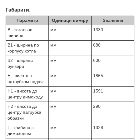
Габарити:
Параметр
Одиниця виміру
Значення
В - загальна
мм
1330
ширина
В1 - ширина по
мм
680
корпусу котла
В2 - ширина
мм
600
бункера
Н - висота з
мм
1865
патрубком подачі
Н1 - висота до
мм
1591
центру димоходу
Н2 - висота до
мм
290
центру патрубка
обратки
L - глибина з
мм
1328
димоходом