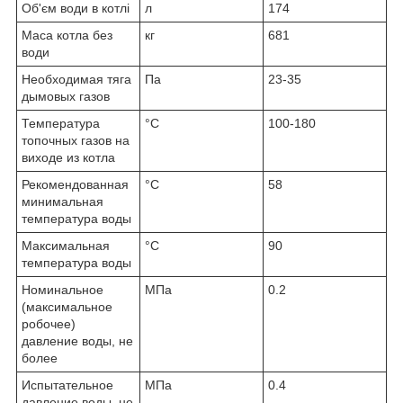
Об'єм води в котлі
л
174
Маса котла без
кг
681
води
Необходимая тяга
Па
23-35
дымовых газов
Температура
°C
100-180
топочных газов на
виходе из котла
Рекомендованная
°C
58
минимальная
температура воды
Максимальная
°C
90
температура воды
Номинальное
МПа
0.2
(максимальное
робочее)
давление воды, не
более
Испытательное
МПа
0.4
давление воды, не