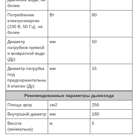
более
Потребление
Вт
80
електроэнергии
(230 В, 50 Гц), не
более
Диаметр
мм
50
патрубков прямой
и возвратной води
(Ду)
Диаметр патрубка
мм
15
под
предохранительны
й клапан (Ду)
Рекомендованные параметры дымохода
Площа зрізу
см2
256
Внутрішній діаметр
мм
180
Висота
м
5
(мінімальна)