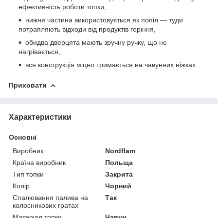
ефективність роботи топки,
нижня частина використовується як попіл — туди
потрапляють відходи від продуктів горіння,
обидва дверцята мають зручну ручку, що не
нагрівається,
вся конструкція міцно тримається на чавунних ніжках.
Приховати
Характеристики
Основні
Виробник
Nordflam
Країна виробник
Польща
Тип топки
Закрита
Колір
Чорний
Спалювання палива на
Так
колосникових гратах
Матеріал топки
Чавун