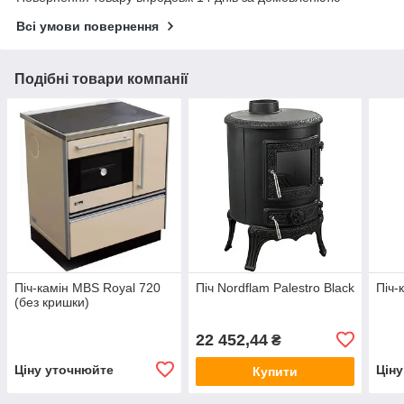
Всі умови повернення
Подібні товари компанії
Піч-камін MBS Royal 720
Піч Nordflam Palestro Black
Піч-
(без кришки)
22 452,44
₴
Ціну уточнюйте
Цін
Купити