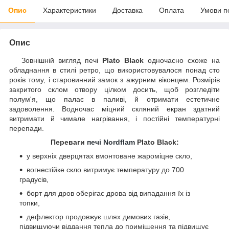
Опис
Характеристики
Доставка
Оплата
Умови п
Опис
Зовнішній вигляд печі
Plato Black
одночасно схоже на
обладнання в стилі ретро, що використовувалося понад сто
років тому, і старовинний замок з ажурним віконцем. Розмірів
закритого склом отвору цілком досить, щоб розгледіти
полум'я, що палає в паливі, й отримати естетичне
задоволення. Водночас міцний скляний екран здатний
витримати й чимале нагрівання, і постійні температурні
перепади.
Переваги
печі Nordflam
Plato Black
:
у верхніх дверцятах вмонтоване жароміцне скло,
вогнестійке скло витримує температуру до 700
градусів,
борт для дров оберігає дрова від випадання їх із
топки,
дефлектор продовжує шлях димових газів,
підвищуючи віддання тепла до приміщення та підвищує