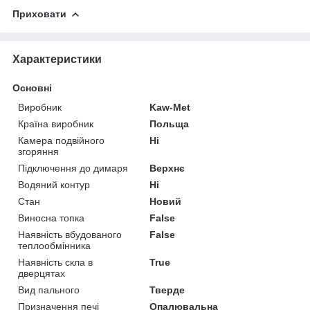
Приховати
Характеристики
Основні
Виробник
Kaw-Met
Країна виробник
Польща
Камера подвійного
Ні
згоряння
Підключення до димаря
Верхнє
Водяний контур
Ні
Стан
Новий
Виносна топка
False
Наявність вбудованого
False
теплообмінника
Наявність скла в
True
дверцятах
Вид пального
Тверде
Призначення печі
Опалювальна