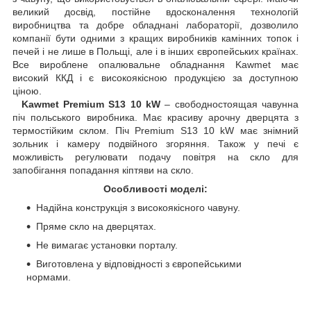
великий досвід, постійне вдосконалення технологій
виробництва та добре обладнані лабораторії, дозволило
компанії бути одними з кращих виробників камінних топок і
печей і не лише в Польщі, але і в інших європейських країнах.
Все вироблене опалювальне обладнання Kawmet має
високий ККД і є високоякісною продукцією за доступною
ціною.
Kawmet Premium S13 10 kW
– свободностоящая чавунна
піч польського виробника. Має красиву арочну дверцята з
термостійким склом. Піч Premium S13 10 kW має знімний
зольник і камеру подвійного згоряння. Також у печі є
можливість регулювати подачу повітря на скло для
запобігання попадання кіптяви на скло.
Особливості моделі:
Надійна конструкція з високоякісного чавуну.
Пряме скло на дверцятах.
Не вимагає установки порталу.
Виготовлена у відповідності з європейськими
нормами.