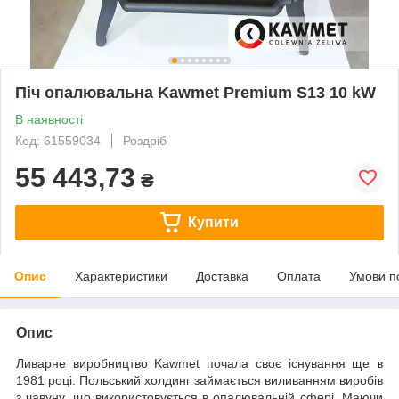
Піч опалювальна Kawmet Premium S13 10 kW
В наявності
Код: 61559034
Роздріб
55 443,73
₴
Купити
Опис
Характеристики
Доставка
Оплата
Умови п
Опис
Ливарне виробництво Kawmet почала своє існування ще в
1981 році. Польський холдинг займається виливанням виробів
з чавуну, що використовується в опалювальній сфері. Маючи