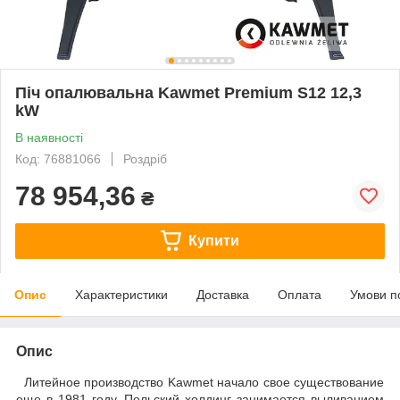
Піч опалювальна Kawmet Premium S12 12,3
kW
В наявності
Код: 76881066
Роздріб
78 954,36
₴
Купити
Опис
Характеристики
Доставка
Оплата
Умови п
Опис
Литейное производство Kawmet начало свое существование
еще в 1981 году. Польский холдинг занимается выливанием