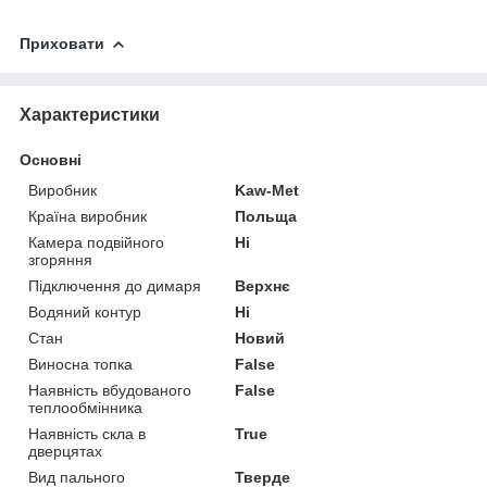
Приховати
Характеристики
Основні
Виробник
Kaw-Met
Країна виробник
Польща
Камера подвійного
Ні
згоряння
Підключення до димаря
Верхнє
Водяний контур
Ні
Стан
Новий
Виносна топка
False
Наявність вбудованого
False
теплообмінника
Наявність скла в
True
дверцятах
Вид пального
Тверде