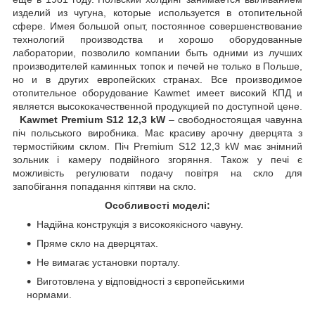
изделий из чугуна, которые используется в отопительной
сфере. Имея большой опыт, постоянное совершенствование
технологий производства и хорошо оборудованные
лаборатории, позволило компании быть одними из лучших
производителей каминных топок и печей не только в Польше,
но и в других европейских странах. Все производимое
отопительное оборудование Kawmet имеет високий КПД и
является высококачественной продукцией по доступной цене.
Kawmet Premium S12 12,3 kW
– свободностоящая чавунна
піч польського виробника. Має красиву арочну дверцята з
термостійким склом. Піч Premium S12 12,3 kW має знімний
зольник і камеру подвійного згоряння. Також у печі є
можливість регулювати подачу повітря на скло для
запобігання попадання кіптяви на скло.
Особливості моделі:
Надійна конструкція з високоякісного чавуну.
Пряме скло на дверцятах.
Не вимагає установки порталу.
Виготовлена у відповідності з європейськими
нормами.