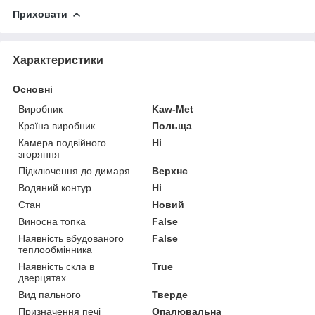
Приховати
Характеристики
Основні
Виробник
Kaw-Met
Країна виробник
Польща
Камера подвійного
Ні
згоряння
Підключення до димаря
Верхнє
Водяний контур
Ні
Стан
Новий
Виносна топка
False
Наявність вбудованого
False
теплообмінника
Наявність скла в
True
дверцятах
Вид пального
Тверде
Призначення печі
Опалювальна