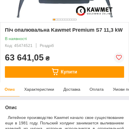
Піч опалювальна Kawmet Premium S7 11,3 kW
В наявності
Код: 45474521
Роздріб
63 641,05
₴
Купити
Опис
Характеристики
Доставка
Оплата
Умови п
Опис
Литейное производство Kawmet начало свое существование
еще в 1981 году. Польский холдинг занимается выливанием
изделий из чугуна, которые используется в отопительной