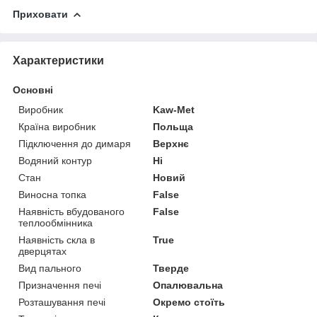
Приховати
Характеристики
Основні
Виробник
Kaw-Met
Країна виробник
Польща
Підключення до димаря
Верхнє
Водяний контур
Ні
Стан
Новий
Виносна топка
False
Наявність вбудованого
False
теплообмінника
Наявність скла в
True
дверцятах
Вид пального
Тверде
Призначення печі
Опалювальна
Розташування печі
Окремо стоїть