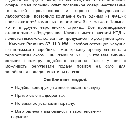
сфере. Имея большой опыт, постоянное совершенствование
технологий производства и хорошо оборудованные
лаборатории, позволило компании быть одними из лучших
производителей каминных топок и печей не только в Польше,
но и в других европейских странах. Все производимое
отопительное оборудование Kawmet имеет високий КПД и
является высококачественной продукцией по доступной цене.
Kawmet Premium S7 11,3 kW
– свободностоящая чавунна
піч польського виробника. Має красиву арочну дверцята з
термостійким склом. Піч Premium S7 11,3 kW має знімний
зольник і камеру подвійного згоряння. Також у печі є
можливість регулювати подачу повітря на скло для
запобігання попадання кіптяви на скло.
Особливості моделі:
Надійна конструкція з високоякісного чавуну.
Пряме скло на дверцятах.
Не вимагає установки порталу.
Виготовлена у відповідності з європейськими
нормами.