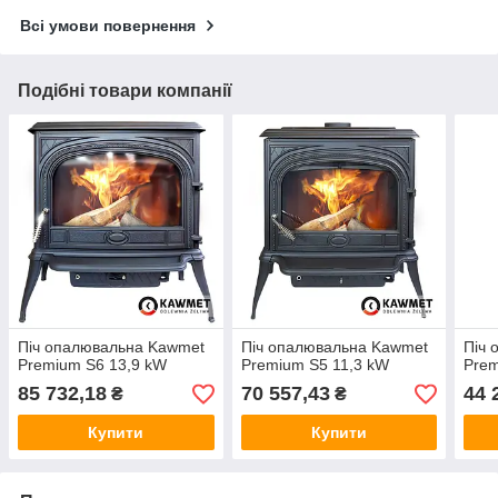
Всі умови повернення
Подібні товари компанії
Піч опалювальна Kawmet
Піч опалювальна Kawmet
Піч 
Premium S6 13,9 kW
Premium S5 11,3 kW
Prem
85 732,18
70 557,43
44 
₴
₴
Купити
Купити