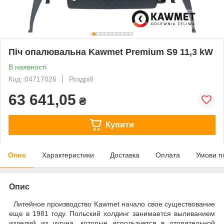
Піч опалювальна Kawmet Premium S9 11,3 kW
В наявності
Код: 04717026
Роздріб
63 641,05
₴
Купити
Опис
Характеристики
Доставка
Оплата
Умови п
Опис
Литейное производство Kawmet начало свое существование
еще в 1981 году. Польский холдинг занимается выливанием
изделий из чугуна, которые используется в отопительной