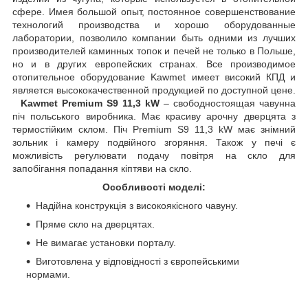
сфере. Имея большой опыт, постоянное совершенствование
технологий производства и хорошо оборудованные
лаборатории, позволило компании быть одними из лучших
производителей каминных топок и печей не только в Польше,
но и в других европейских странах. Все производимое
отопительное оборудование Kawmet имеет високий КПД и
является высококачественной продукцией по доступной цене.
Kawmet Premium S9 11,3 kW
– свободностоящая чавунна
піч польського виробника. Має красиву арочну дверцята з
термостійким склом. Піч Premium S9 11,3 kW має знімний
зольник і камеру подвійного згоряння. Також у печі є
можливість регулювати подачу повітря на скло для
запобігання попадання кіптяви на скло.
Особливості моделі:
Надійна конструкція з високоякісного чавуну.
Пряме скло на дверцятах.
Не вимагає установки порталу.
Виготовлена у відповідності з європейськими
нормами.