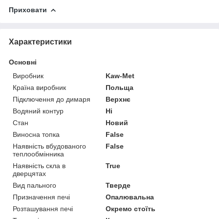
Приховати
Характеристики
Основні
Виробник
Kaw-Met
Країна виробник
Польща
Підключення до димаря
Верхнє
Водяний контур
Ні
Стан
Новий
Виносна топка
False
Наявність вбудованого
False
теплообмінника
Наявність скла в
True
дверцятах
Вид пального
Тверде
Призначення печі
Опалювальна
Розташування печі
Окремо стоїть