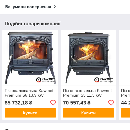
Всі умови повернення
Подібні товари компанії
Піч опалювальна Kawmet
Піч опалювальна Kawmet
Піч 
Premium S6 13,9 kW
Premium S5 11,3 kW
Prem
85 732,18
70 557,43
44 
₴
₴
Купити
Купити