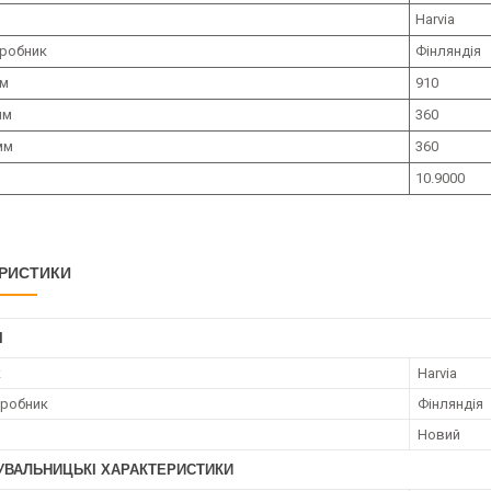
Harvia
иробник
Фінляндія
мм
910
мм
360
мм
360
10.9000
РИСТИКИ
І
к
Harvia
иробник
Фінляндія
Новий
УВАЛЬНИЦЬКІ ХАРАКТЕРИСТИКИ