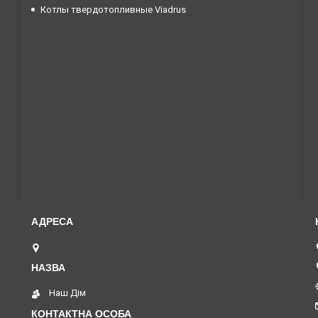
Котлы твердотопливные Viadrus
м. Нивки пр. Перемоги, 67, Київ, Україна
Наш Дім