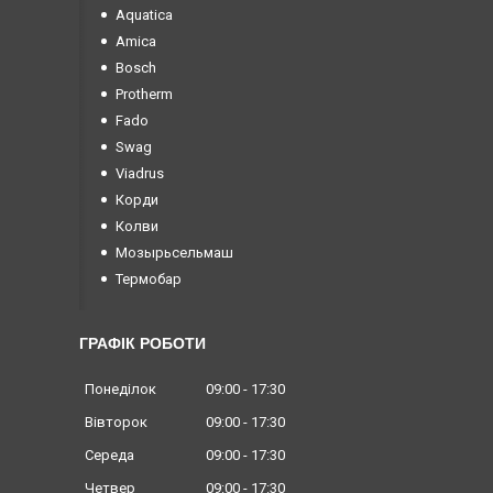
Aquatica
Amica
Bosch
Protherm
Fado
Swag
Viadrus
Корди
Колви
Мозырьсельмаш
Термобар
ГРАФІК РОБОТИ
Понеділок
09:00
17:30
Вівторок
09:00
17:30
Середа
09:00
17:30
Четвер
09:00
17:30