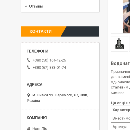
Отзывы
КОНТАКТИ
+380 (50) 161-12-26
Водонагр
+380 (67) 883-01-74
Призначен
для камені
одночасно 
сталевим д
каміння.
м. Нивки пр. Перемоги, 67, Київ,
Україна
Ця опція 
Характе
Вместимо
Артикул
Наш Дім