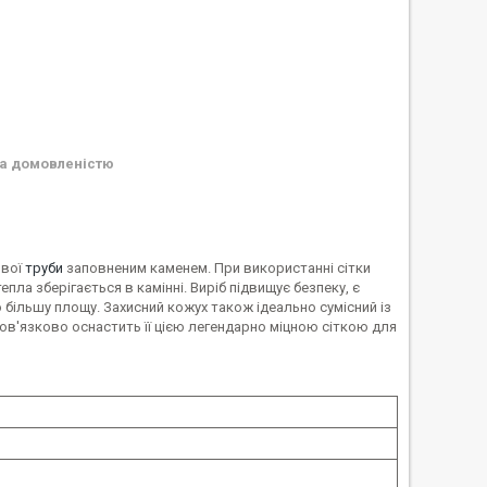
а домовленістю
ової
труби
заповненим каменем. При використанні сітки
пла зберігається в камінні. Виріб підвищує безпеку, є
 більшу площу. Захисний кожух також ідеально сумісний із
бов'язково оснастить її цією легендарно міцною сіткою для