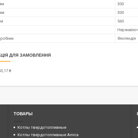
мм
300
 мм
300
мм
560
Нержавіюч
иробник
Фінляндія
ЦІЯ ДЛЯ ЗАМОВЛЕННЯ
3,17 ₴
ТОВАРЫ
Котлы твердотопливные
Котлы твердотопливные Amica