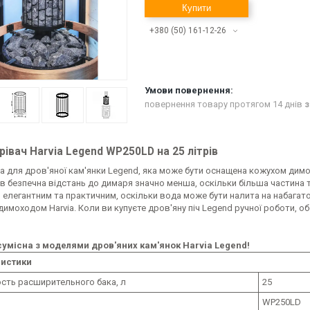
Купити
+380 (50) 161-12-26
повернення товару протягом 14 днів
з
івач Harvia Legend WP250LD на 25 літрів
а для дров'яної кам'янки Legend, яка може бути оснащена кожухом дим
в безпечна відстань до димаря значно менша, оскільки більша частина те
елегантним та практичним, оскільки вода може бути налита на набагато
имоходом Harvia. Коли ви купуєте дров'яну піч Legend ручної роботи, о
сумісна з моделями дров'яних кам'янок Harvia Legend!
ристики
сть расширительного бака, л
25
WP250LD