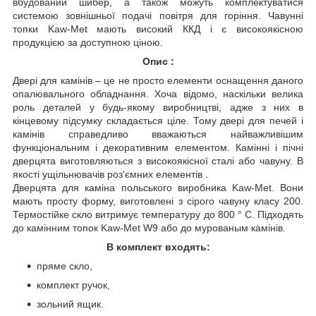
вбудований
шибер
, а також можуть комплектуватися
системою зовнішньої подачі повітря для горіння. Чавунні
топки Kaw-Met мають високий ККД і є високоякісною
продукцією за доступною ціною.
Опис :
Двері для камінів – це не просто елементи оснащення даного
опалювального обладнання. Хоча відомо, наскільки велика
роль деталей у будь-якому виробництві, адже з них в
кінцевому підсумку складається ціле. Тому двері для печей і
камінів справедливо вважаються найважливішим
функціональним і декоративним елементом. Камінні і пічні
дверцята виготовляються з високоякісної сталі або чавуну. В
якості ущільнювачів роз'ємних елементів .
Дверцята для каміна польського виробника Kaw-Met. Вони
мають просту форму, виготовлені з сірого чавуну класу 200.
Термостійке скло витримує температуру до 800 ° С. Підходять
до камінним топок Kaw-Met W9 або до мурованым камінів.
В комплект входять:
пряме скло,
комплект ручок,
зольний ящик.