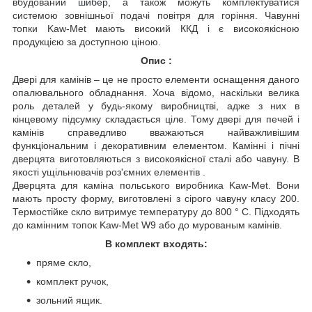
вбудований
шибер
, а також можуть комплектуватися
системою зовнішньої подачі повітря для горіння. Чавунні
топки Kaw-Met мають високий ККД і є високоякісною
продукцією за доступною ціною.
Опис :
Двері для камінів – це не просто елементи оснащення даного
опалювального обладнання. Хоча відомо, наскільки велика
роль деталей у будь-якому виробництві, адже з них в
кінцевому підсумку складається ціле. Тому двері для печей і
камінів справедливо вважаються найважливішим
функціональним і декоративним елементом. Камінні і пічні
дверцята виготовляються з високоякісної сталі або чавуну. В
якості ущільнювачів роз'ємних елементів .
Дверцята для каміна польського виробника Kaw-Met. Вони
мають просту форму, виготовлені з сірого чавуну класу 200.
Термостійке скло витримує температуру до 800 ° С. Підходять
до камінним топок Kaw-Met W9 або до мурованым камінів.
В комплект входять:
пряме скло,
комплект ручок,
зольний ящик.