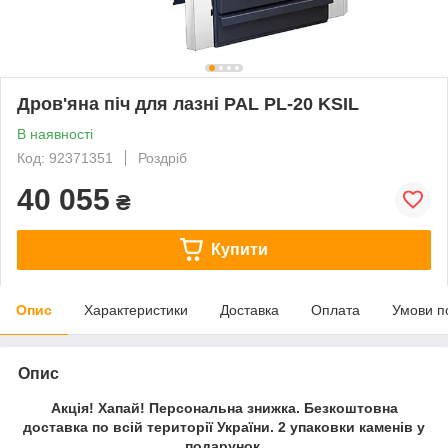
Дров'яна піч для лазні PAL PL-20 KSIL
В наявності
Код: 92371351
Роздріб
40 055
₴
Купити
Опис
Характеристики
Доставка
Оплата
Умови п
Опис
Акція!
Хапай!
Персональна знижка. Безкоштовна
доставка по всій території України. 2 упаковки каменів у
подарунок.