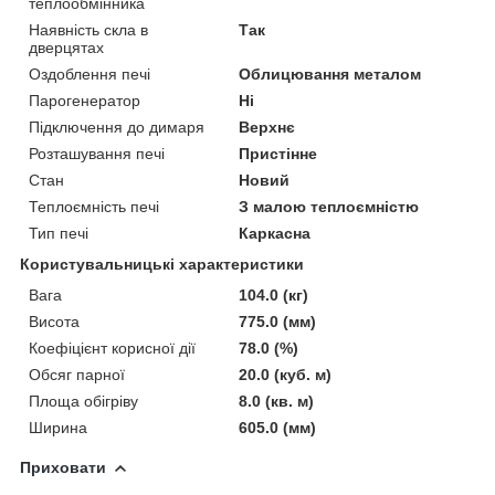
теплообмінника
Наявність скла в
Так
дверцятах
Оздоблення печі
Облицювання металом
Парогенератор
Ні
Підключення до димаря
Верхнє
Розташування печі
Пристінне
Стан
Новий
Теплоємність печі
З малою теплоємністю
Тип печі
Каркасна
Користувальницькі характеристики
Вага
104.0 (кг)
Висота
775.0 (мм)
Коефіцієнт корисної дії
78.0 (%)
Обсяг парної
20.0 (куб. м)
Площа обігріву
8.0 (кв. м)
Ширина
605.0 (мм)
Приховати