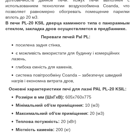
использованием технологии воздухообмена Coanda, что
позволяет равномерно обогревать помещение парилки
вплоть до 20 м3.
В печи PL-20 KSIL дверца каминного типа с панорамным
стеклом, закладка дров осуществляется в предбаннике.
Переваги печей Pal PL:
посилена задня стінка,
є можливість використати для будинку і комерційних
лазень,
глибока ємність для каменів,
система повітрообміну Coanda – забезпечує швидкий
нагрів і економна витрата дров,
Основні характеристики печі для лазні PAL PL-20 KSIL:
Розміри в мм (ШхГхВ):
605х760х775
Мінімальний об'єм приміщення:
10 (м3)
Максимальний об'єм приміщення:
20 (м3)
Теплова потужність:
20 (кВт)
Місткість каменів:
200 (кг)