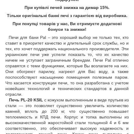
При купівлі печей знижка на димар 15%.
Тільки оригінальні банні печі з гарантією від виробника
.
При покупці товарів у нас, Ви отримуєте додаткові
бонуси та знижки!
Печи для бани Pal – это хороший выбор не только тех, кто
ставит в приоритет качество и длительный срок службы, но и
тех, кто хочет поддержать национального производителя. Эти
украинские печи уже успели показать то, что их качество
ничем не уступает заграничным брендам. Печи Pal отлично
справятся с теми функциями, которые Вы возлагаете на них.
Они обогреют парилку, нагреют для Вас воду, а также
поспособствуют насыщению помещения полезным паром.
Что касается конструкции печи, то она разработана с учетом
новейших технологий и технических стандартов в данной
отрасли.
Печь PL-20 KSIL
с кожухом выполненным в виде прутьев из
стали — это позволяет существенно увеличить количество
камней, вплоть до 200 кг, что существенно повышает
теплоемкость и КПД печи. Корпус и топка выполнены из
высококачественной жаростойкой стали толщиной 4 и 6 мм
соответственно, это обеспечивает высокую надежность и
долговечность данной печи. Кожух печи выполнен с