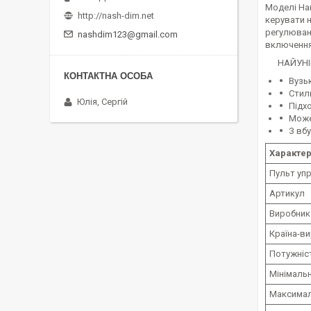
Моделі Ha
http://nash-dim.net
керувати н
регулюванн
nashdim123@gmail.com
включення
НАЙУНІВЕ
Вузь
Стил
Юлія, Сергій
Підхо
Може
З вб
Характе
Пульт уп
Артикул
Виробник
Країна-в
Потужніст
Мінімальн
Максимал