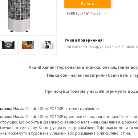
Купити
+380 (50) 161-12-26
повернення товару протягом 14 днів
з
Акція!
Хапай!
Персональна знижка. Безкоштовна доста
Тільки оригінальні електричні банні печі з г
При покупці товарів у нас, Ви отримуєте дода
м'янка
Harvia Cilindro Steel PC70XE - стиль і надійність...
'янка Harvia Cilindro Steel PC70XE привносить переваги великої кам'яної п
нструкцію, що робить її ідеальною заміною настінним кам'янкам. Вража
і сучасного вигляду. Конструкція електрокам'янки, її форма колони та як
янка може бути вбудована у лежаки або розміщена біля скляної стіни.