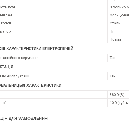
ість печі
З великою
ня печі
Облицюва
 топки
Сталь
ератор
Ні
Новий
ОВІ ХАРАКТЕРИСТИКИ ЕЛЕКТРОПЕЧЕЙ
станційного керування
Так
КТАЦІЯ
я по експлуатації
Так
УВАЛЬНИЦЬКІ ХАРАКТЕРИСТИКИ
380.0 (В)
рної
10.0 (куб. м
ЦІЯ ДЛЯ ЗАМОВЛЕННЯ