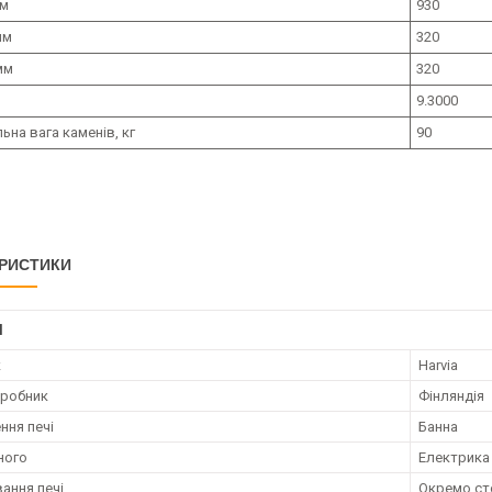
мм
930
мм
320
мм
320
9.3000
на вага каменів, кг
90
РИСТИКИ
І
к
Harvia
иробник
Фінляндія
ння печі
Банна
ного
Електрика
ання печі
Окремо ст