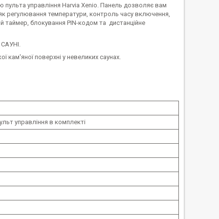
 пульта управління Harvia Xenio. Панель дозволяє вам
 як регулювання температури, контроль часу включення,
ий таймер, блокування PIN-кодом та дистанційне
САУНІ.
ї кам'яної поверхні у невеликих саунах.
ульт управління в комплекті