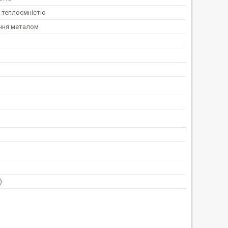
 теплоємністю
ння металом
)