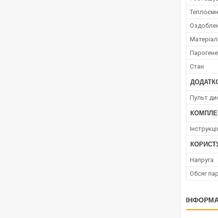
Теплоємн
Оздоблен
Матеріал
Пароген
Стан
ДОДАТК
Пульт ди
КОМПЛЕ
Інструкці
КОРИСТ
Напруга
Обсяг па
ІНФОРМА