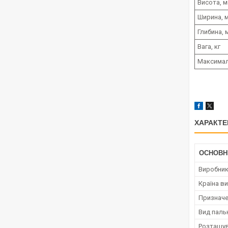
Висота, 
Ширина, 
Глибина, 
Вага, кг
Максималь
ХАРАКТЕ
ОСНОВН
Виробни
Країна в
Призначе
Вид паль
Розташув