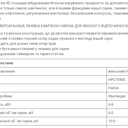
rvia XE оснащені вбудованим блоком керування і працюють за допомогою
е тільки самою кам'янкою, але й іншими функціями вашої сауни, такими
я освітлення, регулювання вентиляції, батьківський контроль, тижнев
.
РСАЛЬНІША ЛІНІЙКА КАМ'ЯНОК HARVIA ДЛЯ ЯКІСНОГО ВІДПОЧИНКУ В 
ка та висока конструкція, що дозволяє використовувати переваги велико
ьний сталево-чорний колір надає сучасного вигляду вашій сауні.
дить для різних типів інтер'єрів
 бути вмонтований у лежаки для сауни.
удованим таймером та термостатом.
ристики
равления
виносний п
HPC704XE
Harvia
иробник
Фінляндія
ь, кВт
6.8
ий об `єм сауни, м3
6.0
ьный об `єм сауни, м3
10.0