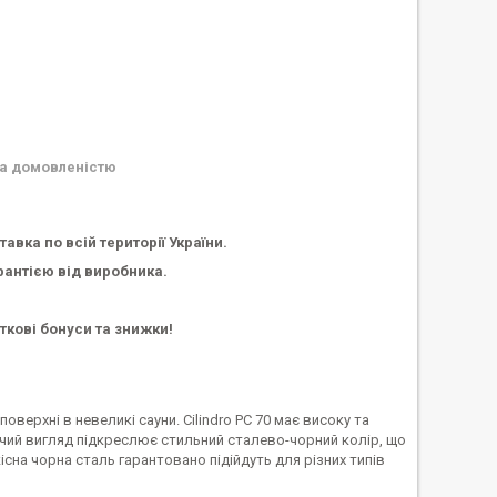
а домовленістю
вка по всій території України.
арантією від виробника
.
ткові бонуси та знижки!
оверхні в невеликі сауни. Cilindro PC 70 має високу та
ючий вигляд підкреслює стильний сталево-чорний колір, що
існа чорна сталь гарантовано підійдуть для різних типів