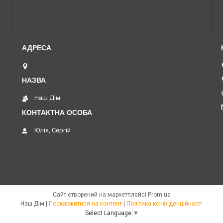
м. Нивки пр. Перемоги, 67, Київ, Україна
Наш Дім
Юлія, Сергій
Сайт створений на маркетплейсі
Prom.ua
Наш Дім |
Поскаржитися на контент
|
Політика конфіденційності
Select Language
▼