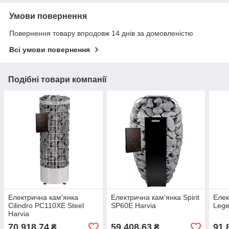
Умови повернення
Повернення товару впродовж 14 днів за домовленістю
Всі умови повернення
Подібні товари компанії
Електрична кам'янка
Електрична кам'янка Spirit
Елек
Cilindro PC110XE Steel
SP60E Harvia
Lege
Harvia
70 918,74
59 408,63
91 
₴
₴