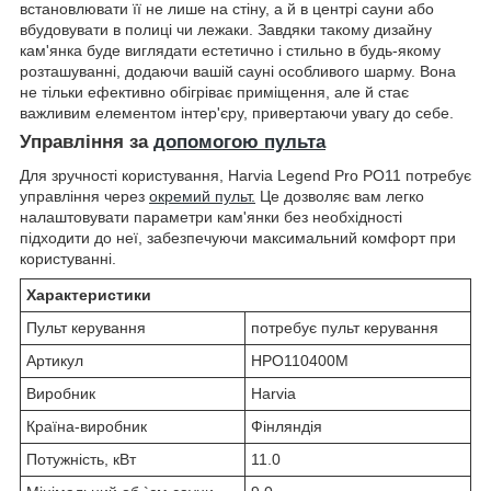
встановлювати її не лише на стіну, а й в центрі сауни або
вбудовувати в полиці чи лежаки. Завдяки такому дизайну
кам'янка буде виглядати естетично і стильно в будь-якому
розташуванні, додаючи вашій сауні особливого шарму. Вона
не тільки ефективно обігріває приміщення, але й стає
важливим елементом інтер'єру, привертаючи увагу до себе.
Управління за
допомогою пульта
Для зручності користування, Harvia Legend Pro PO11 потребує
управління через
окремий пульт.
Це дозволяє вам легко
налаштовувати параметри кам'янки без необхідності
підходити до неї, забезпечуючи максимальний комфорт при
користуванні.
Характеристики
Пульт керування
потребує пульт керування
Артикул
HPO110400M
Виробник
Harvia
Країна-виробник
Фінляндія
Потужність, кВт
11.0