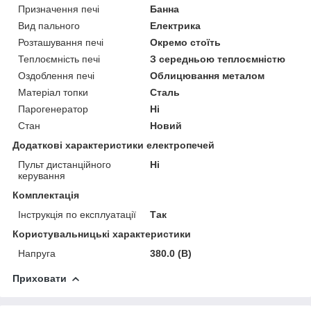
Призначення печі
Банна
Вид пального
Електрика
Розташування печі
Окремо стоїть
Теплоємність печі
З середньою теплоємністю
Оздоблення печі
Облицювання металом
Матеріал топки
Сталь
Парогенератор
Ні
Стан
Новий
Додаткові характеристики електропечей
Пульт дистанційного
Ні
керування
Комплектація
Інструкція по експлуатації
Так
Користувальницькі характеристики
Напруга
380.0 (В)
Приховати