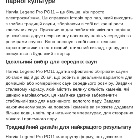
парної культури
Harvia Legend Pro PO11 – це більше, ніж просто
електрокам'янка. Це справжня історія про пар, який виходить
з глибин традицій сауни, зберігаючи в собі всі кращі риси
класичних саун. Призначена для любителів якісного паріння,
ця кам'янка дарує незрівнянну насолоду навіть у середніх за
розмірами саунах. Вона поєднує в собі високі технічні
характеристики та естетичний, стильний вигляд, що чудово
вписується в будь-який інтер'єр.
Ідеальний вибір для середніх саун
Harvia Legend Pro PO11 здатна ефективно обігрівати сауни
об'ємом від 9 до 20 м³, що робить її ідеальним варіантом для
домашніх або комерційних саун середнього розміру. Завдяки
сталевому каркасу, який містить велику кількість каменів, які
швидко нагріваються, ця кам'янка здатна забезпечити
стабільний жар для насиченого, вологого пару. Завдяки
накопиченому жару на поверхні каменів ви зможете додавати
більше води, навіть при низьких температурах, для створення
м'якого і приємного пару.
Традиційний дизайн для найкращого результату
Harvia Legend Pro PO11 має круглу форму, що дозволяє