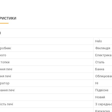
РИСТИКИ
І
к
Helo
иробник
Фінляндія
ного
Електрика
 топки
Сталь
ння печі
Банна
ня печі
Облицюва
ератор
Ні
ання печі
Підвісне
Новий
ість печі
З середнь
Каркасна