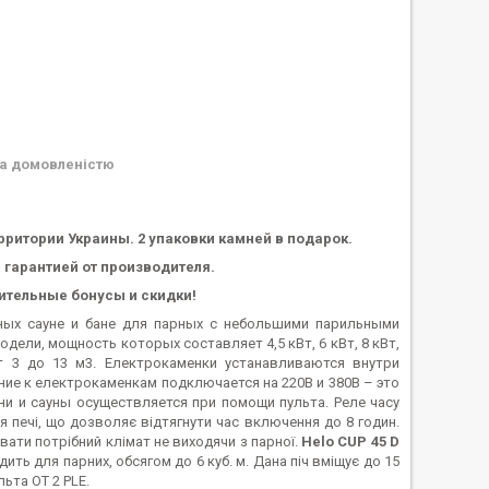
а домовленістю
рритории Украины. 2 упаковки камней в подарок.
 гарантией от производителя
.
нительные бонусы и скидки!
ных сауне и бане для парных с небольшими парильными
дели, мощность которых составляет 4,5 кВт, 6 кВт, 8 кВт,
 3 до 13 м3. Електрокаменки устанавливаются внутри
ние к електрокаменкам подключается на 220В и 380В – это
и и сауны осуществляется при помощи пульта. Реле часу
печі, що дозволяє відтягнути час включення до 8 годин.
ати потрібний клімат не виходячи з парної.
Helo CUP 45 D
ить для парних, обсягом до 6 куб. м. Дана піч вміщує до 15
ьта OT 2 PLE.