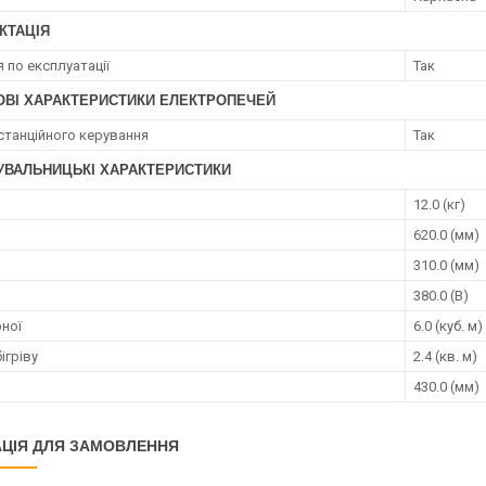
КТАЦІЯ
я по експлуатації
Так
ОВІ ХАРАКТЕРИСТИКИ ЕЛЕКТРОПЕЧЕЙ
станційного керування
Так
УВАЛЬНИЦЬКІ ХАРАКТЕРИСТИКИ
12.0 (кг)
620.0 (мм)
310.0 (мм)
380.0 (В)
рної
6.0 (куб. м)
ігріву
2.4 (кв. м)
430.0 (мм)
ЦІЯ ДЛЯ ЗАМОВЛЕННЯ