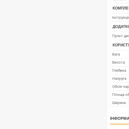
КОМПЛЕ
Інструкці
ДОДАТК
Пульт ди
КОРИСТ
Вага
Висота
Глибина
Напруга
Обсяг па
Площа об
Ширина
ІНФОРМА