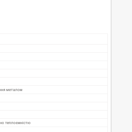
ння металом
ою теплоємністю