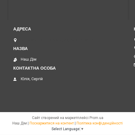
м. Нивки пр. Перемоги, 67, Київ, Україна
Наш Дім
Юлія, Сергій
Сайт створений на маркетплейсі
Prom.ua
Наш Дім |
Поскаржитися на контент
|
Політика конфіденційності
Select Language
▼