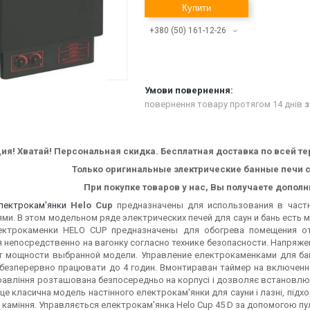
Купити
+380 (50) 161-12-26
повернення товару протягом 14 днів
з
ия!
Хватай!
Персональная скидка. Бесплатная доставка по всей те
Только оригинальные электрические банные печи с
При покупке товаров у нас, Вы получаете допол
лектрокам'янки
Helo Cup
предназначены для использования в част
и. В этом модельном ряде электрических печей для саун и бань есть мо
ектрокаменки HELO CUP предназначены для обогрева помещения от
 непосредственно на вагонку согласно технике безопасности. Напряже
т мощности выбранной модели. Управление електрокаменками для бан
безперервно працювати до 4 годин. Вмонтираван таймер на включення 
равління розташована безпосередньо на корпусі і дозволяє встановлюв
це класична модель настінного електрокам'янки для сауни і лазні, підход
 каміння. Управляється електрокам'янка Helo Cup 45 D за допомогою пул