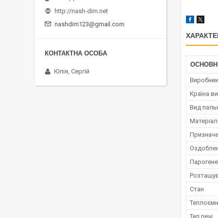
http://nash-dim.net
nashdim123@gmail.com
ХАРАКТЕ
ОСНОВН
Юлія, Сергій
Виробни
Країна в
Вид паль
Матеріал
Призначе
Оздоблен
Пароген
Розташув
Стан
Теплоємн
Тип печі