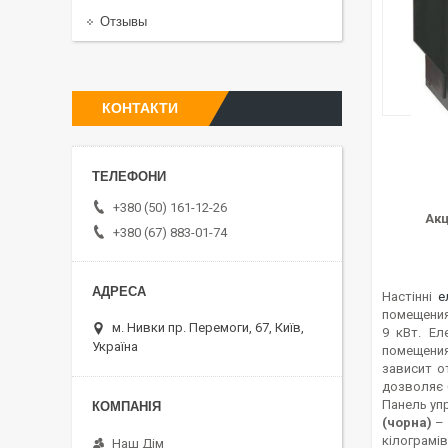
Отзывы
КОНТАКТИ
+380 (50) 161-12-26
Акц
+380 (67) 883-01-74
Настінні
е
помещениям
м. Нивки пр. Перемоги, 67, Київ,
9 кВт. Ел
Україна
помещения
зависит о
дозволяє 
Панель уп
(чорна)
– 
кілограмів
Наш Дім