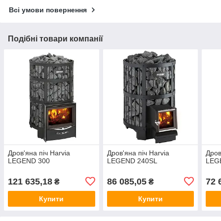
Всі умови повернення
Подібні товари компанії
Дров'яна піч Harvia
Дров'яна піч Harvia
Дров
LEGEND 300
LEGEND 240SL
LEG
121 635,18
86 085,05
72 
₴
₴
Купити
Купити