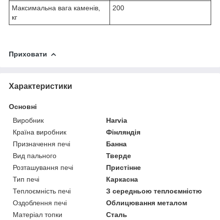
Максимальна вага каменів,
200
кг
Приховати
Характеристики
Основні
Виробник
Harvia
Країна виробник
Фінляндія
Призначення печі
Банна
Вид пального
Тверде
Розташування печі
Пристінне
Тип печі
Каркасна
Теплоємність печі
З середньою теплоємністю
Оздоблення печі
Облицювання металом
Матеріал топки
Сталь