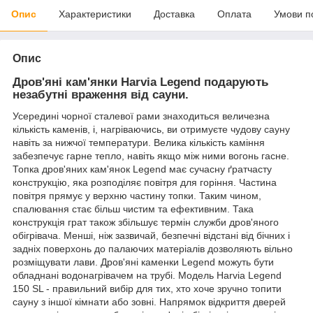
Опис
Характеристики
Доставка
Оплата
Умови п
Опис
Дров'яні кам'янки Harvia Legend подарують
незабутні враження від сауни.
Усередині чорної сталевої рами знаходиться величезна
кількість каменів, і, нагріваючись, ви отримуєте чудову сауну
навіть за нижчої температури. Велика кількість каміння
забезпечує гарне тепло, навіть якщо між ними вогонь гасне.
Топка дров'яних кам'янок Legend має сучасну ґратчасту
конструкцію, яка розподіляє повітря для горіння. Частина
повітря прямує у верхню частину топки. Таким чином,
спалювання стає більш чистим та ефективним. Така
конструкція грат також збільшує термін служби дров'яного
обігрівача. Менші, ніж зазвичай, безпечні відстані від бічних і
задніх поверхонь до палаючих матеріалів дозволяють вільно
розміщувати лави. Дров'яні каменки Legend можуть бути
обладнані водонагрівачем на трубі. Модель Harvia Legend
150 SL - правильний вибір для тих, хто хоче зручно топити
сауну з іншої кімнати або зовні. Напрямок відкриття дверей