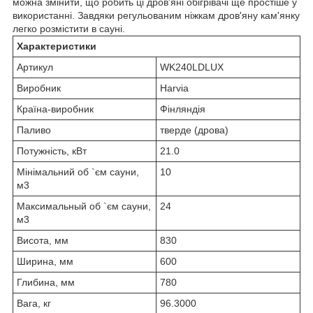
можна змінити, що робить ці дров'яні обігрівачі ще простіше у
використанні. Завдяки регульованим ніжкам дров'яну кам'янку
легко розмістити в сауні.
Характеристики
Артикул
WK240LDLUX
Виробник
Harvia
Країна-виробник
Фінляндія
Паливо
тверде (дрова)
Потужність, кВт
21.0
Мінімальний об `єм сауни,
10
м3
Максимальный об `єм сауни,
24
м3
Висота, мм
830
Ширина, мм
600
Глибина, мм
780
Вага, кг
96.3000