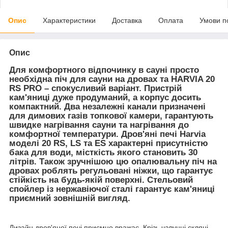
Опис
Характеристики
Доставка
Оплата
Умови п
Опис
Для комфортного відпочинку в сауні просто
необхідна піч для сауни на дровах та HARVIA 20
RS PRO – спокусливий варіант. Пристрій
кам'яниці дуже продуманий, а корпус досить
компактний. Два незалежні канали призначені
для димових газів топкової камери, гарантують
швидке нагрівання сауни та нагрівання до
комфортної температури. Дров'яні печі Harvia
моделі 20 RS, LS та ES характерні присутністю
бака для води, місткість якого становить 30
літрів. Також зручнішою цю опалювальну піч на
дровах роблять регульовані ніжки, що гарантує
стійкість на будь-якій поверхні. Стельовий
спойлер із нержавіючої сталі гарантує кам'яниці
приємний зовнішній вигляд.
Дизайн дров'яної печі приємно вражає. Крізь чавунні скляні