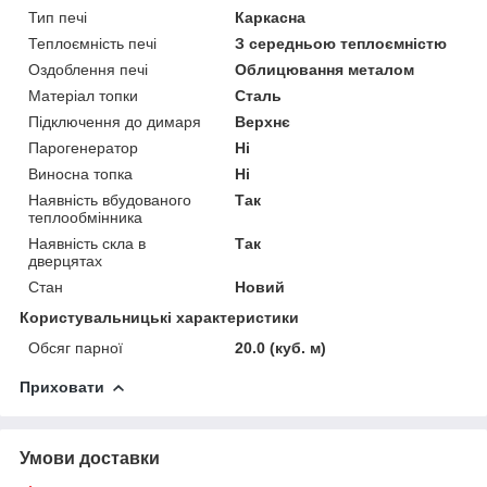
Тип печі
Каркасна
Теплоємність печі
З середньою теплоємністю
Оздоблення печі
Облицювання металом
Матеріал топки
Сталь
Підключення до димаря
Верхнє
Парогенератор
Ні
Виносна топка
Ні
Наявність вбудованого
Так
теплообмінника
Наявність скла в
Так
дверцятах
Стан
Новий
Користувальницькі характеристики
Обсяг парної
20.0 (куб. м)
Приховати
Умови доставки