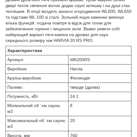
двері тепле свічення вогню додає сауні затишку і на душі стає
теплішим. В опції входять захисні огородження WL600, WL650
та підстави WL 100 зі сталі. Зольний ящик каменки виконує
кілька функцій: подача повітря в відсік для топки для
забезпечення горіння і чищення золи. Важко уявити собі
найкращий варіант печі-каміна на дровах для саун
середнього розміру ніж HARVIA 20 RS PRO.
Характеристики
Артикул
WK200RS
Виробник
Harvia
Країна-виробник
Фінляндія
Паливо
тверде (дрова)
Потужність, кВт
24.1
Мінімальний об `єм сауни,
8
м3
Максимальный об `єм сауни,
20
м3
Висота, мм
760