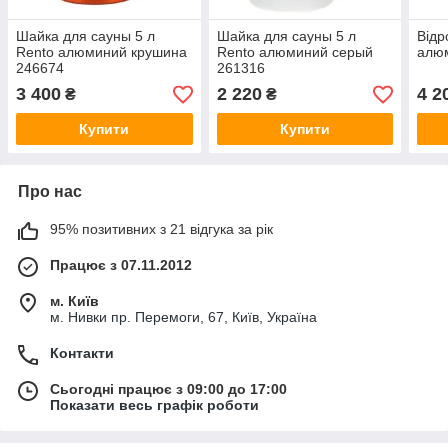
Шайка для сауны 5 л
Шайка для сауны 5 л
Відр
Rento алюминий крушина
Rento алюминий серый
алюм
246674
261316
3 400
2 220
4 2
₴
₴
Купити
Купити
Про нас
95% позитивних з 21 відгука за рік
Працює з 07.11.2012
м. Київ
м. Нивки пр. Перемоги, 67, Київ, Україна
Контакти
Сьогодні працює з 09:00 до 17:00
Показати весь графік роботи