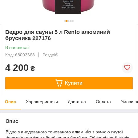
Ведро для сауны 5 л Rento алюминий
брусника 227176
В наявності
Код: 68003668
Роздріб
4 200
₴
Купити
Опис
Характеристики
Доставка
Оплата
Умови п
Опис
Відро з анодованого тонованого алюмінію з ручкою гнутої
форми з термічно обробленого бамбука. Обсяг відра 5 літрів.