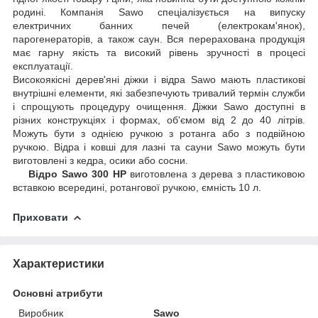
родині. Компанія Sawo спеціалізується на випуску
електричних банних печей (електрокам'янок),
парогенераторів, а також саун. Вся перерахована продукція
має гарну якість та високий рівень зручності в процесі
експлуатації.
Високоякісні дерев'яні діжки і відра Sawo мають пластикові
внутрішні елементи, які забезпечують тривалий термін служби
і спрощують процедуру очищення. Діжки Sawo доступні в
різних конструкціях і формах, об'ємом від 2 до 40 літрів.
Можуть бути з однією ручкою з ротанга або з подвійною
ручкою. Відра і ковші для лазні та сауни Sawo можуть бути
виготовлені з кедра, осики або сосни.
Відро Sawo 300 HP
виготовлена з дерева з пластиковою
вставкою всередині, ротангової ручкою, ємність 10 л.
Приховати
Характеристики
Основні атрибути
Виробник
Sawo