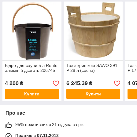
Відро для сауни 5 л Rento
Таз з кришкою SAWO 391
Таз 
алюміній дьоготь 206745
P 28 л (сосна)
P 17
4 200
6 245,39
4 0
₴
₴
Купити
Купити
Про нас
95% позитивних з 21 відгука за рік
Працює з 07.11.2012