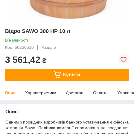
Відро SAWO 300 HP 10 л
В наявності
Код: 68230510
Роздріб
3 561,42
₴
Купити
Опис
Характеристики
Доставка
Оплата
Умови п
Опис
Одним з провідних виробників банного устаткування є фінська
компанія Sawo. Політика компанії спрямована на поєднання
гідної якості товару і ціни, яка повинна бути доступною кожній