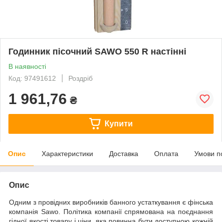
Годинник пісочний SAWO 550 R настінні
В наявності
Код: 97491612
Роздріб
1 961,76
₴
Купити
Опис
Характеристики
Доставка
Оплата
Умови п
Опис
Одним з провідних виробників банного устаткування є фінська
компанія Sawo. Політика компанії спрямована на поєднання
гідної якості товару і ціни, яка повинна бути доступною кожній