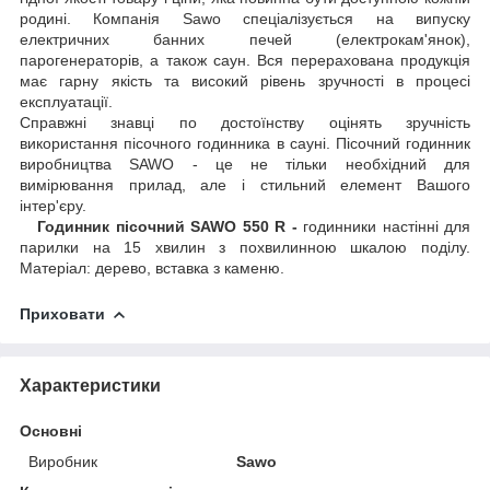
родині. Компанія Sawo спеціалізується на випуску
електричних банних печей (електрокам'янок),
парогенераторів, а також саун. Вся перерахована продукція
має гарну якість та високий рівень зручності в процесі
експлуатації.
Справжні знавці по достоїнству оцінять зручність
використання пісочного годинника в сауні. Пісочний годинник
виробництва SAWO - це не тільки необхідний для
вимірювання прилад, але і стильний елемент Вашого
інтер'єру.
Годинник пісочний SAWO 550 R -
годинники настінні для
парилки на 15 хвилин з похвилинною шкалою поділу.
Матеріал: дерево, вставка з каменю.
Приховати
Характеристики
Основні
Виробник
Sawo