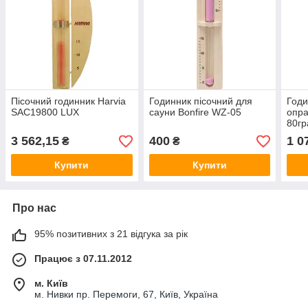
Пісочний годинник Harvia
Годинник пісочний для
Годи
SAC19800 LUX
сауни Bonfire WZ-05
опра
80гр
3 562,15
400
1 0
₴
₴
Купити
Купити
Про нас
95% позитивних з 21 відгука за рік
Працює з 07.11.2012
м. Київ
м. Нивки пр. Перемоги, 67, Київ, Україна