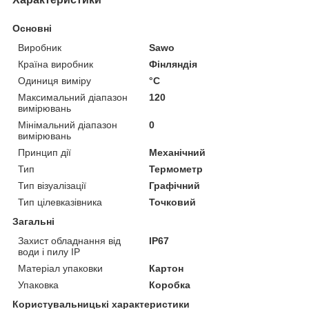
Основні
Виробник
Sawo
Країна виробник
Фінляндія
Одиниця виміру
°С
Максимальний діапазон
120
вимірювань
Мінімальний діапазон
0
вимірювань
Принцип дії
Механічний
Тип
Термометр
Тип візуалізації
Графічний
Тип цілевказівника
Точковий
Загальні
Захист обладнання від
IP67
води і пилу IP
Матеріал упаковки
Картон
Упаковка
Коробка
Користувальницькі характеристики