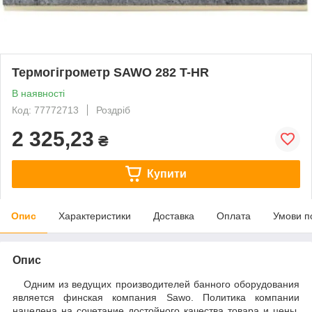
Термогігрометр SAWO 282 T-HR
В наявності
Код: 77772713
Роздріб
2 325,23
₴
Купити
Опис
Характеристики
Доставка
Оплата
Умови п
Опис
Одним из ведущих производителей банного оборудования
является финская компания Sawo. Политика компании
нацелена на сочетание достойного качества товара и цены,