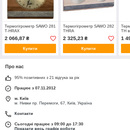
Термогігрометр SAWO 281
Термогігрометр SAWO 282
Терм
T-HRAX
THRA
TH в
2 066,87
2 325,23
1 4
₴
₴
Купити
Купити
Про нас
95% позитивних з 21 відгука за рік
Працює з 07.11.2012
м. Київ
м. Нивки пр. Перемоги, 67, Київ, Україна
Контакти
Сьогодні працює з 09:00 до 17:30
Показати весь графік роботи