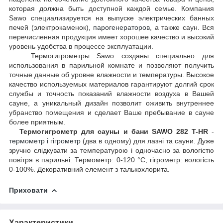
которая должна быть доступной каждой семье. Компания
Sawo специализируется на выпуске электрических банных
печей (электрокаменок),
парогенераторов
, а также саун. Вся
перечисленная продукция имеет хорошее качество и высокий
уровень удобства в процессе эксплуатации.
Термогигрометры Sawo созданы специально для
использования в парильной комнате и позволяют получить
точные данные об уровне влажности и температуры. Высокое
качество используемых материалов гарантируют долгий срок
службы и точность показаний влажности воздуха в Вашей
сауне, а уникальный дизайн позволит оживить внутреннее
убранство помещения и сделает Ваше пребывание в сауне
более приятным.
Термогигрометр для сауны и бани SAWO 282 T-HR
-
термометр і гігрометр
(два в одному) для лазні та сауни. Дуже
зручно слідкувати за температурою і одночасно за вологістю
повітря в парильні. Термометр: 0-120 °С, гігрометр: вологість
0-100%. Декоративний елемент з талькохлорита.
Приховати
Характеристики