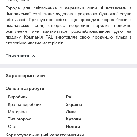
Города для світильника з деревини липи зі вставками з
гімалайської солі стане чудовою прикрасою будь-якої сауни
або лазні. Приглушене світло, що проходить через блоки з
гімалайської солі, створює всередині парилки приємне
освітлення, яке виявляється розслаблювальною дією на
людину. Компанія PAL виготовляє свою продукцію тільки з
екологічно чистих матеріалів.
Приховати
Характеристики
Основні атрибути
Виробник
Pal
Країна виробник
Україна
Матеріал
Липа
Тип огорожі
Кутове
Стан
Новий
Користувальницькі характеристики