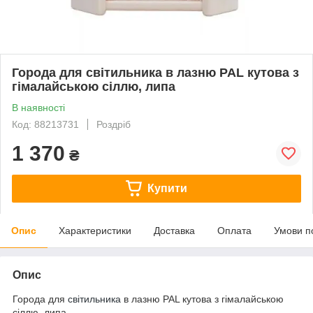
Города для світильника в лазню PAL кутова з
гімалайською сіллю, липа
В наявності
Код: 88213731
Роздріб
1 370
₴
Купити
Опис
Характеристики
Доставка
Оплата
Умови п
Опис
Города для
світильника
в лазню PAL кутова з гімалайською
сіллю, липа