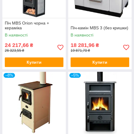
Піч MBS Orion чорна +
кераміка
Піч-камін MBS 3 (без кришки)
В наявності
В наявності
24 217,66
18 281,96
₴
₴
26 323,55 ₴
19 871,70 ₴
Купити
Купити
–8%
–5%