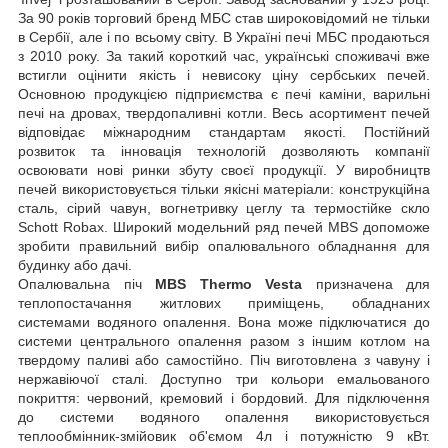
За 90 років торговий бренд МБС став широковідомий не тільки
в Сербії, але і по всьому світу. В Україні печі МБС продаються
з 2010 року. За такий короткий час, українські споживачі вже
встигли оцінити якість і невисоку ціну сербських печей.
Основною продукцією підприємства є печі каміни, варильні
печі на дровах, твердопаливні котли. Весь асортимент печей
відповідає міжнародним стандартам якості. Постійний
розвиток та інновація технологій дозволяють компанії
освоювати нові ринки збуту своєї продукції. У виробництв
печей використовується тільки якісні матеріали: конструкційна
сталь, сірий чавун, вогнетривку цеглу та термостійке скло
Schott Robax. Широкий модельний ряд печей MBS допоможе
зробити правильний вибір опалювального обладнання для
будинку або дачі.
Опалювальна піч
MBS Thermo Vesta
призначена для
теплопостачання житлових приміщень, обладнаних
системами водяного опалення. Вона може підключатися до
системи центрального опалення разом з іншим котлом на
твердому паливі або самостійно. Піч виготовлена з чавуну і
нержавіючої сталі. Доступно три кольори емальованого
покриття: червоний, кремовий і бордовий. Для підключення
до системи водяного опалення використовується
теплообмінник-змійовик об'ємом 4л і потужністю 9 кВт.