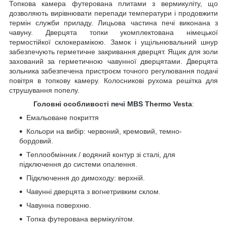
Топкова камера футерована плитами з вермикуліту, що
дозволяють вирівнювати перепади температури і продовжити
термін служби приладу. Лицьова частина печі виконана з
чавуну. Дверцята топки укомплектована німецької
термостійкої склокерамікою. Замок і ущільнювальний шнур
забезпечують герметичне закривання дверцят. Ящик для золи
захований за герметичною чавунної дверцятами. Дверцята
зольника забезпечена пристроєм точного регулювання подачі
повітря в топкову камеру. Колосникові рухома решітка для
струшування попелу.
Головні особливості
печі
MBS
Thermo Vesta
:
Емальоване покриття
Кольори на вибір: червоний, кремовий, темно-
бордовий.
Теплообмінник / водяний контур зі сталі, для
підключення до системи опалення.
Підключення до димоходу: верхній.
Чавунні дверцята з вогнетривким склом.
Чавунна поверхню.
Топка футерована вермікулітом.