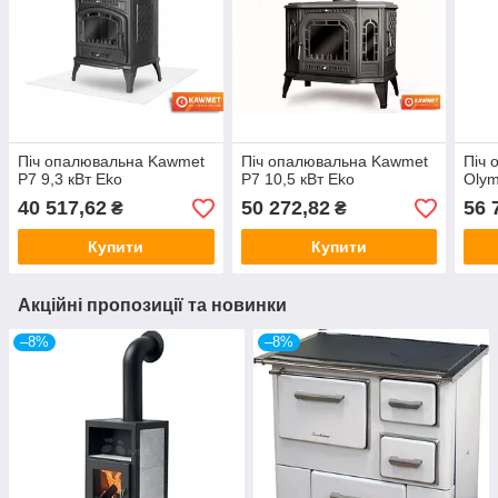
Піч опалювальна Kawmet
Піч опалювальна Kawmet
Піч
P7 9,3 кВт Eko
P7 10,5 кВт Eko
Olym
40 517,62
50 272,82
56 
₴
₴
Купити
Купити
Акційні пропозиції та новинки
–8%
–8%