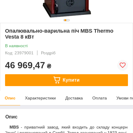
Опалювально-варильна піч MBS Thermo
Vesta 8 кВт
В наявності
Код: 23979001
Роздріб
46 969,47
₴
Купити
Опис
Характеристики
Доставка
Оплата
Умови п
Опис
MBS
- приватний завод, який входить до складу концерн
'Invej' і розташований в Сербії. Завод заснований у 1923 році.