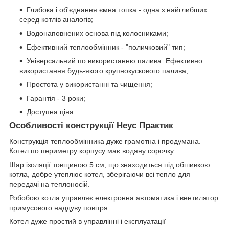
Глибока і об'єднання ємна топка - одна з найглибших
серед котлів аналогів;
Водонаповнених основа під колосниками;
Ефективний теплообмінник - "поличковий" тип;
Універсальний по використанню палива. Ефективно
використання будь-якого крупнокускового палива;
Простота у використанні та чищення;
Гарантія - 3 роки;
Доступна ціна.
Особливості конструкції Неус Практик
Конструкція теплообмінника дуже грамотна і продумана.
Котел по периметру корпусу має водяну сорочку.
Шар ізоляції товщиною 5 см, що знаходиться під обшивкою
котла, добре утеплює котел, зберігаючи всі тепло для
передачі на теплоносій.
Робобою котла управляє електронна автоматика і вентилятор
примусового наддуву повітря.
Котел дуже простий в управлінні і експлуатації