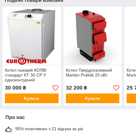
Подібні товари компанії
Котел газовий КОЛВІ
Котел Твердопаливний
Коте
стандарт КТ 30 СР У
Marten Praktik 25 кВт
Mart
одноконтурний
30 000
32 200
25 
₴
₴
Купити
Купити
Про нас
95% позитивних з 21 відгука за рік