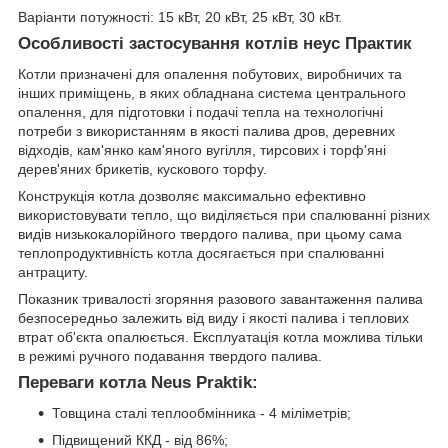
Варіанти потужності: 15 кВт, 20 кВт, 25 кВт, 30 кВт.
Особливості застосування котлів неус Практик
Котли призначені для опалення побутових, виробничих та
інших приміщень, в яких обладнана система центрального
опалення, для підготовки і подачі тепла на технологічні
потреби з використанням в якості палива дров, деревних
відходів, кам'янко кам'яного вугілля, тирсових і торф'яні
дерев'яних брикетів, кускового торфу.
Конструкція котла дозволяє максимально ефективно
використовувати тепло, що виділяється при спалюванні різних
видів низькокалорійного твердого палива, при цьому сама
теплопродуктивність котла досягається при спалюванні
антрациту.
Показник тривалості згоряння разового завантаження палива
безпосередньо залежить від виду і якості палива і теплових
втрат об'єкта опалюється. Експлуатація котла можлива тільки
в режимі ручного подавання твердого палива.
Переваги котла Neus Praktik:
Товщина сталі теплообмінника - 4 міліметрів;
Підвищений ККД - від 86%;