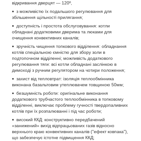
відкривання дверцят ― 120º,
з можливістю їх подальшого регулювання для
збільшення щільності прилягання;
доступність і простота обслуговування: котли
обладнані додатковими дверима та люками для
очищення конвективних каналів;
зручність чищення топкового відділення: обладнання
котлів спеціальною ємністю для збору золи в
подтопочном відділенні; можливість додаткового
регулювання тяги: всі котли обладнані заслінкою в
димоході з ручним регулятором на чотири положення;
захист від тепловтрат: ізоляція теплообмінника
виконана базальтовим утеплювачем товщиною 50мм;
безшумність роботи: оригінальне виконання
додаткового трубчастого теплообмінника в топковому
відділенні, виключає проблему гучності твердопаливних
котлів при їх розпалюванні і під час роботи;
високий ККД: конструктивно передбачений
«занижений» вихід відпрацьованих газів відносно
верхнього краю конвективних каналів ("ефект ковпака"),
що забезпечує істотне підвищення ККД;