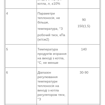
котла, л, ±10%
4
Параметри
теплоносія, не
90
більше,
150(1,5)
температура, °З
робочий тиск, кПа
(кг/см
2
)
5
Температура
140
продуктів згорання
на виході з котла,
°С, не менше
6
Діапазон
30-90
регулювання
температури
теплоносія на
виході з котла
регулятором тяги,
°З