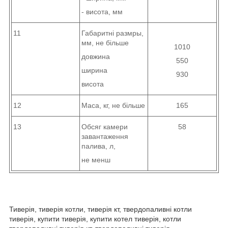
- висота, мм
11
Габаритні размры,
мм, не більше
1010
довжина
550
ширина
930
висота
12
Маса, кг, не більше
165
13
Обсяг камери
58
завантаження
палива, л,
не менш
Тиверія, тиверія котли, тиверія кт, твердопаливні котли
тиверія, купити тиверія, купити котел тиверія, котли