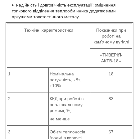
надійність і довговічність експлуатації: зміцнення
топкового відділення теплообмінника додатковими
аркушами товстостінного металу.
Технічні характеристики
Показники при
роботі на
кам'яному вугіллі
«ТИВЕРІЯ-
АКТВ-18»
1
Номінальна
18
потужність, кВт,
±10%
2
ККД при роботі в
83
опалювальному
режимі, %,
не менше
3
Об'єм теплоносія
67
(води) в корпусі