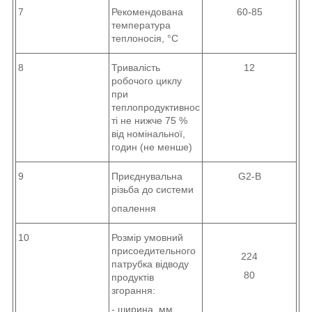
7
Рекомендована
60-85
температура
теплоносія, °С
8
Тривалість
12
робочого циклу
при
теплопродуктивнос
ті не нижче 75 %
від номінальної,
годин (не менше)
9
Приєднувальна
G2-B
різьба до системи
опалення
10
Розмір умовний
присоедительного
224
патрубка відводу
80
продуктів
згорання:
- ширина, мм