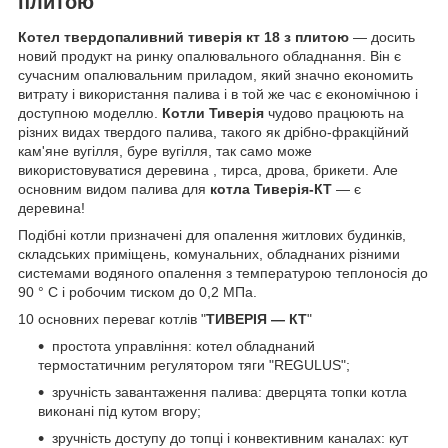
плитою
Котел твердопаливний тиверія кт 18 з плитою
― досить
новий продукт на ринку опалювального обладнання. Він є
сучасним опалювальним приладом, який значно економить
витрату і використання палива і в той же час є економічною і
доступною моделлю.
Котли Тиверія
чудово працюють на
різних видах твердого палива, такого як дрібно-фракційний
кам'яне вугілля, буре вугілля, так само може
використовуватися деревина , тирса, дрова, брикети. Але
основним видом палива для
котла Тиверія-КТ
― є
деревина!
Подібні котли призначені для опалення житлових будинків,
складських приміщень, комунальних, обладнаних різними
системами водяного опалення з температурою теплоносія до
90 ° С і робочим тиском до 0,2 МПа.
10 основних переваг котлів "
ТИВЕРІЯ ― КТ
"
простота управління: котел обладнаний
термостатичним регулятором тяги "REGULUS";
зручність завантаження палива: дверцята топки котла
виконані під кутом вгору;
зручність доступу до топці і конвективним каналах: кут