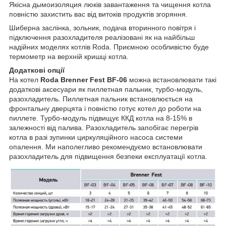
Якісна дымоизоляция люків завантаження та чищення котла
повністю захистить вас від витоків продуктів згоряння.
Шиберна заслінка, зольник, подача вторинного повітря і
підключення разохладителя реалізовані як на найбільш
надійних моделях котлів Roda. Приємною особливістю буде
термометр на верхній кришці котла.
Додаткові опції
На котел
Roda Brenner Fest BF-06
можна встановлювати такі
додаткові аксесуари як пиллетная пальник, турбо-модуль,
разохладитель. Пиллетная пальник встановлюється на
фронтальну дверцята і повністю готує котел до роботи на
пиллете. Турбо-модуль підвищує ККД котла на 8-15% в
залежності від палива. Разохладитель запобігає перегрів
котла в разі зупинки циркуляційного насоса системи
опалення. Ми наполегливо рекомендуємо встановлювати
разохладитель для підвищення безпеки експлуатації котла.