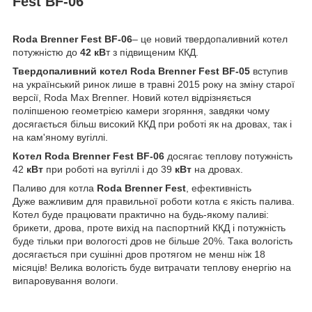
Fest BF-06
Roda Brenner Fest BF-06
– це новий твердопаливний котел
потужністю до
42
кВ
т
з підвищеним ККД.
Твердопаливний котел Roda Brenner Fest BF-05
вступив
на український ринок лише в травні 2015 року на зміну старої
версії, Roda Max Brenner. Новий котел відрізняється
поліпшеною геометрією камери згоряння, завдяки чому
досягається більш високий ККД при роботі як на дровах, так і
на кам'яному вугіллі.
Котел Roda Brenner Fest BF-06
досягає теплову потужність
42
кВт
при роботі на вугіллі і до 39
кВт
на дровах.
Паливо для котла
Roda Brenner Fest
, ефективність
Дуже важливим для правильної роботи котла є якість палива.
Котел буде працювати практично на будь-якому паливі:
брикети, дрова, проте вихід на паспортний ККД і потужність
буде тільки при вологості дров не більше 20%. Така вологість
досягається при сушінні дров протягом не менш ніж 18
місяців! Велика вологість буде витрачати теплову енергію на
випаровування вологи.