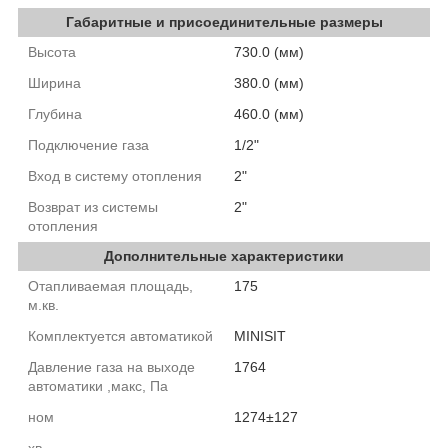
Габаритные и присоединительные размеры
Высота
730.0 (мм)
Ширина
380.0 (мм)
Глубина
460.0 (мм)
Подключение газа
1/2"
Вход в систему отопления
2"
Возврат из системы
2"
отопления
Дополнительные характеристики
Отапливаемая площадь,
175
м.кв.
Комплектуется автоматикой
MINISIT
Давление газа на выходе
1764
автоматики ,макс, Па
ном
1274±127