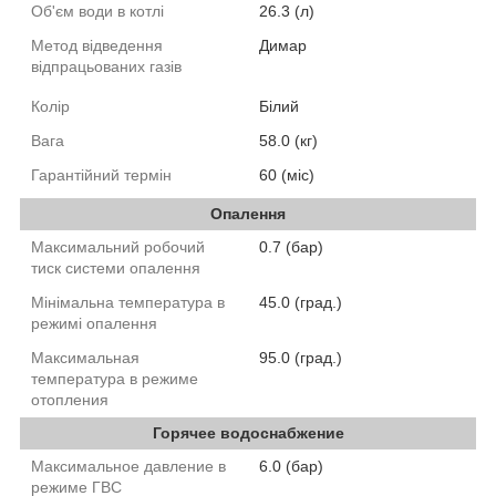
Об'єм води в котлі
26.3 (л)
Метод відведення
Димар
відпрацьованих газів
Колір
Білий
Вага
58.0 (кг)
Гарантійний термін
60 (міс)
Опалення
Максимальний робочий
0.7 (бар)
тиск системи опалення
Мінімальна температура в
45.0 (град.)
режимі опалення
Максимальная
95.0 (град.)
температура в режиме
отопления
Горячее водоснабжение
Максимальное давление в
6.0 (бар)
режиме ГВС