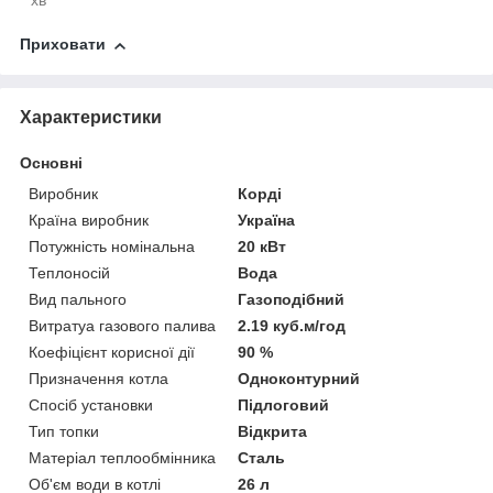
хв
Приховати
Характеристики
Основні
Виробник
Корді
Країна виробник
Україна
Потужність номінальна
20 кВт
Теплоносій
Вода
Вид пального
Газоподібний
Витратуа газового палива
2.19 куб.м/год
Коефіцієнт корисної дії
90 %
Призначення котла
Одноконтурний
Спосіб установки
Підлоговий
Тип топки
Відкрита
Матеріал теплообмінника
Сталь
Об'єм води в котлі
26 л