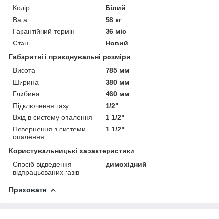
Колір
Білий
Вага
58 кг
Гарантійний термін
36 міс
Стан
Новий
Габаритні і приєднувальні розміри
Висота
785 мм
Ширина
380 мм
Глибина
460 мм
Підключення газу
1/2"
Вхід в систему опалення
1 1/2"
Повернення з системи
1 1/2"
опалення
Користувальницькі характеристики
Спосіб відведення
димохідний
відпрацьованих газів
Приховати