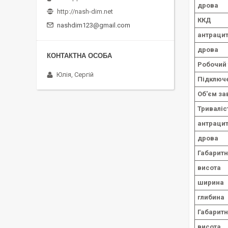
дрова
http://nash-dim.net
ККД
nashdim123@gmail.com
антрацит
дрова
Робочий 
Юлія, Сергій
Підключ
Об'єм за
Триваліс
антрацит
дрова
Габаритн
висота
ширина
глибина
Габаритн
висота