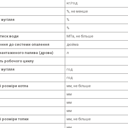
кг/год
%, не менше
 вугілля
%
%
тиск води
МПа, не більше
ення до системи опалення
дюйма
вантаженого палива (дрова)
л
ть робочого циклу
 вугілля
год
год
і розміри котла
мм, не більше
мм
мм
мм
і розміри топки
мм, не більше
мм