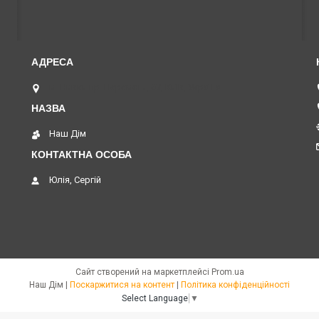
м. Нивки пр. Перемоги, 67, Київ, Україна
Наш Дім
Юлія, Сергій
Сайт створений на маркетплейсі
Prom.ua
Наш Дім |
Поскаржитися на контент
|
Політика конфіденційності
Select Language
▼