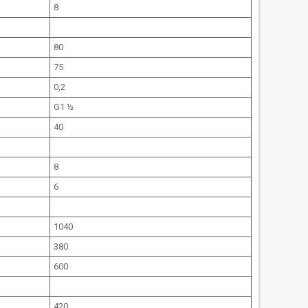
8
80
75
0,2
G1 ½
40
8
6
1040
380
600
420