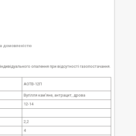
а домовленістю
індивідуального опалення при відсутності газопостачання.
АОТВ-12П
Вугілля кам'яне, антрацит, дрова
12-14
2,2
4