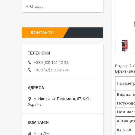
Отзывы
КОНТАКТИ
+380 (50) 161-12-26
Водогрійні
+380 (67) 883-01-74
Ефективна
Парамет
Вид паль
м. Нивки пр. Перемоги, 67, Київ,
Потужніс
Україна
Номіналь
антраци
вугілля
Наш Дім