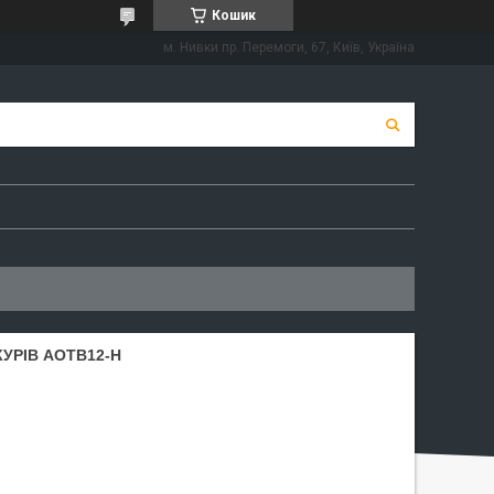
Кошик
м. Нивки пр. Перемоги, 67, Київ, Україна
УРІВ АОТВ12-Н