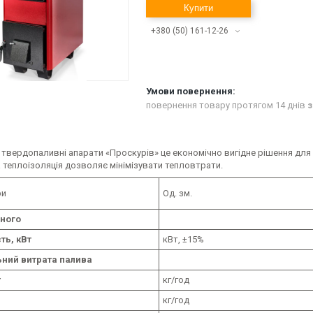
Купити
+380 (50) 161-12-26
повернення товару протягом 14 днів
з
 твердопаливні апарати «Проскурів» це економічно вигідне рішення для 
 теплоізоляція дозволяє мінімізувати тепловтрати.
ри
Од. зм.
ного
ть, кВт
кВт, ±15%
ний витрата палива
т
кг/год
кг/год