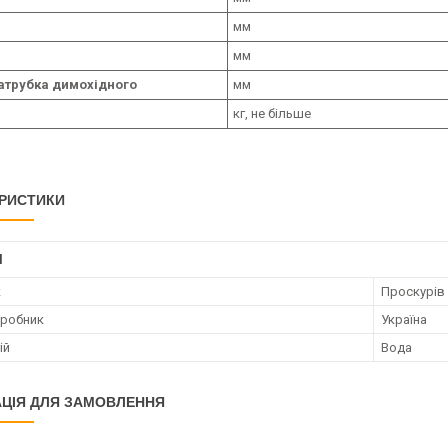
мм
мм
атрубка димохідного
мм
кг, не більше
РИСТИКИ
І
к
Проскурів
иробник
Україна
ій
Вода
ЦІЯ ДЛЯ ЗАМОВЛЕННЯ