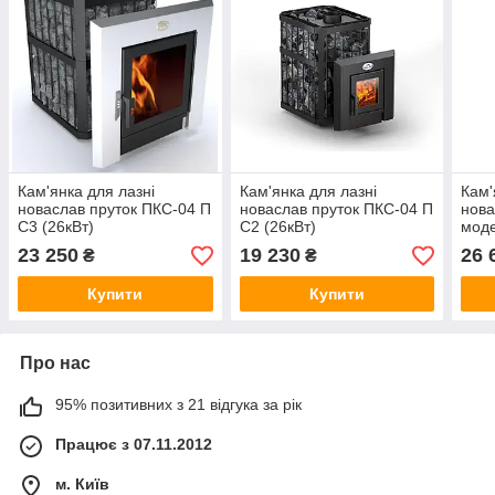
Кам'янка для лазні
Кам'янка для лазні
Кам'
новаслав пруток ПКС-04 П
новаслав пруток ПКС-04 П
нова
С3 (26кВт)
С2 (26кВт)
моде
23 250
19 230
26 
₴
₴
Купити
Купити
Про нас
95% позитивних з 21 відгука за рік
Працює з 07.11.2012
м. Київ