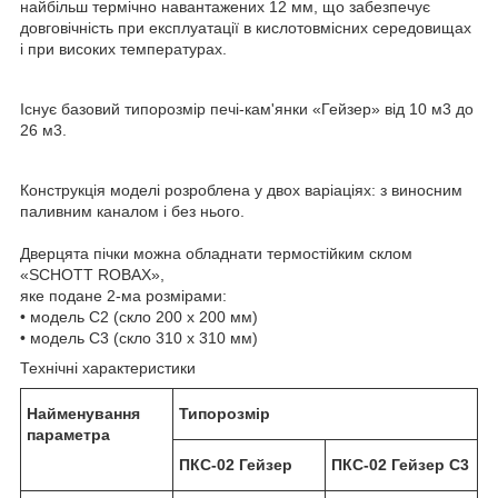
найбільш термічно навантажених 12 мм, що забезпечує
довговічність при експлуатації в кислотовмісних середовищах
і при високих температурах.
Існує базовий типорозмір печі-кам'янки «Гейзер» від 10 м3 до
26 м3.
Конструкція моделі розроблена у двох варіаціях: з виносним
паливним каналом і без нього.
Дверцята пічки можна обладнати термостійким склом
«SCHOTT ROBAX»,
яке подане 2-ма розмірами:
• модель С2 (скло 200 х 200 мм)
• модель С3 (скло 310 х 310 мм)
Технічні характеристики
Найменування
Типорозмір
параметра
ПКС-02 Гейзер
ПКС-02 Гейзер С3