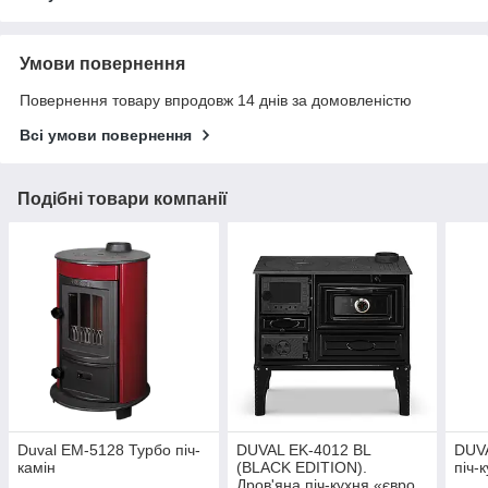
Умови повернення
Повернення товару впродовж 14 днів за домовленістю
Всі умови повернення
Подібні товари компанії
Duval EM-5128 Турбо піч-
DUVAL EK-4012 BL
DUVA
камін
(BLACK EDITION).
піч-
Дров'яна піч-кухня «євро