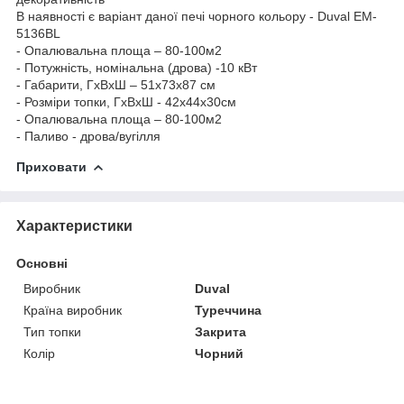
В наявності є варіант даної печі чорного кольору - Duval EM-
5136BL
- Опалювальна площа – 80-100м
2
- Потужність, номінальна (дрова) -10 кВт
- Габарити, ГхВхШ – 51x73x87 см
- Розміри топки, ГхВхШ - 42x44x30см
- Опалювальна площа – 80-100м
2
- Паливо - дрова/вугілля
Приховати
Характеристики
Основні
Виробник
Duval
Країна виробник
Туреччина
Тип топки
Закрита
Колір
Чорний