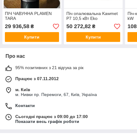
ПІЧ ЧАВУННА PLAMEN
Піч опалювальна Kawmet
Піч-
TARA
P7 10,5 кВт Eko
kW
29 936,58
50 272,82
108
₴
₴
Купити
Купити
Про нас
95% позитивних з 21 відгука за рік
Працює з 07.11.2012
м. Київ
м. Нивки пр. Перемоги, 67, Київ, Україна
Контакти
Сьогодні працює з 09:00 до 17:00
Показати весь графік роботи