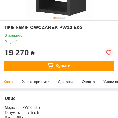
Пічь камін OWCZAREK PW10 Eko
В наявності
Роздріб
19 270
₴
Купити
Опис
Характеристики
Доставка
Оплата
Умови п
Опис
Модель PW10 Eko
Потужність 7,5 кВт
Вага 68 кг