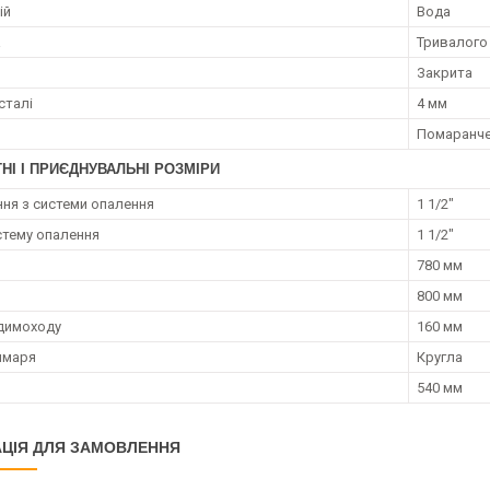
ій
Вода
а
Тривалого 
и
Закрита
сталі
4 мм
Помаранч
НІ І ПРИЄДНУВАЛЬНІ РОЗМІРИ
ня з системи опалення
1 1/2"
истему опалення
1 1/2"
780 мм
800 мм
димоходу
160 мм
имаря
Кругла
540 мм
ЦІЯ ДЛЯ ЗАМОВЛЕННЯ