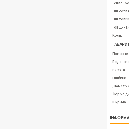
Теплонос
Тип котл
Тип топк
Товщина 
Колір
ГАБАРИТ
Повернен
Вхід в с
Висота
Глибина
Діаметр 
Форма д
Ширина
ІНФОРМА