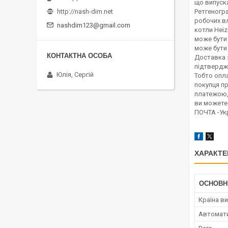
що випуска
http://nash-dim.net
Ретгеногра
робочих вл
nashdim123@gmail.com
котли Heiz
може бути
може бути
Доставка з
підтвердж
Юлія, Сергій
Тобто опл
покупця пр
платежою, 
ви можете
ПОЧТА -Ук
ХАРАКТЕ
ОСНОВН
Країна в
Автомати