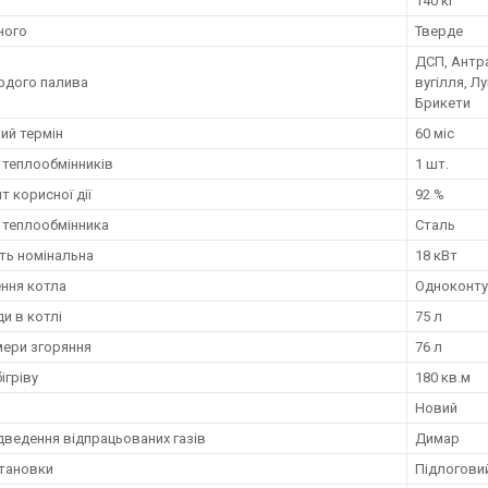
140 кг
ного
Тверде
ДСП, Антра
рдого палива
вугілля, Л
Брикети
ий термін
60 міс
ь теплообмінників
1 шт.
т корисної дії
92 %
 теплообмінника
Сталь
ть номінальна
18 кВт
ння котла
Одноконту
и в котлі
75 л
мери згоряння
76 л
ігріву
180 кв.м
Новий
ідведення відпрацьованих газів
Димар
становки
Підлогови