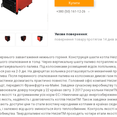
Купити
+380 (50) 161-12-26
повернення товару протягом 14 днів
з
верхнього завантаження нижнього горіння. Конструкція шахти котла Hei
ого спалювання в топці. Через вертикальну шахту паливо потрапляє на 
антажувального палива. Під колосниками розміщений відсік попільника,
ся раз на 2-3 дні. На дверцятах зольника розташовується механічний п
алива. Після первинного спалювання палива на колосниках димові гази 
частинки досмагають практично повністю. Головний офіс компанії Heize
дт, передмісті Франкфурта-на-Майні. Завдяки сучасному виробництву т
авоювали довіру покупців у 22 країнах світу. З 2017 року кольки Heizer
 якості та дотриманням усіх норм ЄС і Німеччини щодо енергозбереженн
 якість, надійність і довговічність котлів HeizerTM. Також завдяки зни
ають доступні ціни та стали воістину народними котлами в країнах східно
, і залежно від цього змінюється його теплообмінник. Контроль якості 
обництва. Твердопаливні котли HeizerTM проходять чотири етапи якості д