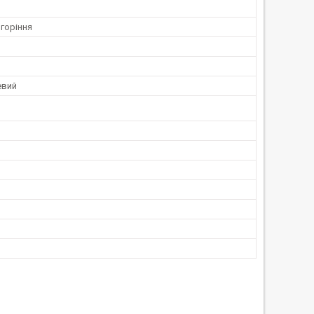
горіння
евий