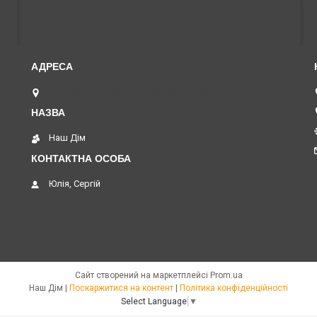
м. Нивки пр. Перемоги, 67, Київ, Україна
Наш Дім
Юлія, Сергій
Сайт створений на маркетплейсі
Prom.ua
Наш Дім |
Поскаржитися на контент
|
Політика конфіденційності
Select Language
▼