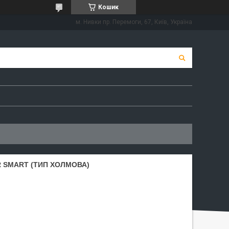
Кошик
м. Нивки пр. Перемоги, 67, Київ, Україна
R SMART (ТИП ХОЛМОВА)