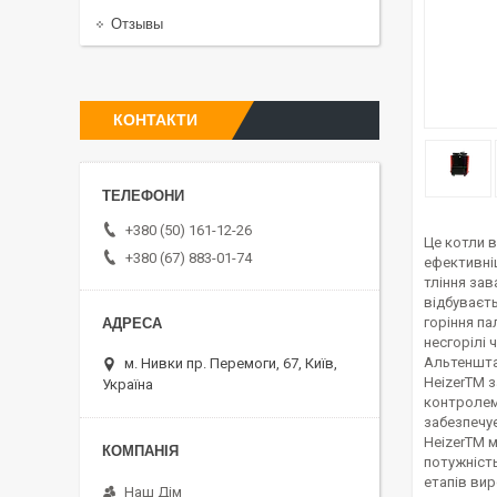
Отзывы
КОНТАКТИ
+380 (50) 161-12-26
Це котли 
+380 (67) 883-01-74
ефективніш
тління зав
відбуваєть
горіння п
несгорілі 
Альтеншта
м. Нивки пр. Перемоги, 67, Київ,
HeizerTM з
Україна
контролем
забезпечує
HeizerTM м
потужність
етапів вир
Наш Дім