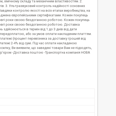
м, хімічному складу та механічним властивостям. 2.
ів. 3. Ультразвуковий контроль надійності основних
Завдяки контролю якості на всіх етапах виробництва, на
тверджена європейськими сертифікатами. Кожен покупець
 довгі роки своєю бездоганною роботою. Кожен покупець
 довгі роки своєю бездоганною роботою. Доставка
 здійснюється в термін від 1 до 3 днів від дати
а передоплатою, або за умов оплати накладеним платтям.
платежі (процент перевізника за доставку грошей від
атежі 2-4% від сумі. Під час оплати накладеною
силку, Ви виявили, що заведені товари Вам не підходять,
 кур'єром -Доставка поштою -Транспортна компанія НОВА