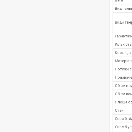
Вага
Вид паль
Види тве
Гарантійн
Кількіст
Коефіцієн
Матеріал
Потужніс
Призначе
Об'єм вод
Об'єм ка
Площа об
Стан
Спосіб в
Спосіб у