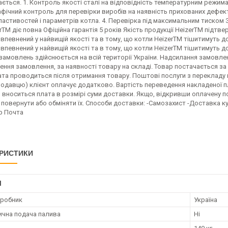
ється. 1. Контроль якості сталі на відповідність температурним режима
фічний контроль для перевірки виробів на наявність прихованих дефект
астивостей і параметрів котла. 4. Перевірка під максимальним тиском 
rTM діє повна Офіційна гарантія 5 років Якість продукції HeizerTM під
 впевнений у найвищій якості та в тому, що котли HeizerTM тішитимуть
 впевнений у найвищій якості та в тому, що котли HeizerTM тішитимуть
амовлень здійснюється на всій території України. Надсилання замовлень
ення замовлення, за наявності товару на складі. Товар постачається з
ата проводиться після отримання товару. Поштові послуги з перекладу 
одавцю) клієнт оплачує додатково. Вартість переведення накладеної пл
вноситься плата в розмірі суми доставки. Якщо, відкривши оплачену по
 повернути або обміняти їх. Способи доставки: -Самозахист -Доставка
р Почта
РИСТИКИ
І
иробник
Україна
чна подача палива
Ні