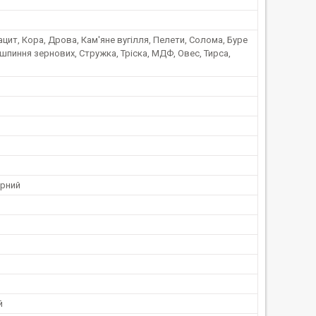
цит, Кора, Дрова, Кам'яне вугілля, Пелети, Солома, Буре
ушпиння зернових, Стружка, Тріска, МДФ, Овес, Тирса,
рний
й