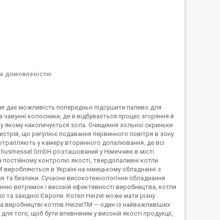
а домовленістю
zer дає можливість попередньо підсушити паливо для
чавунні колосники, де й відбувається процес згоряння й
 у якому накопичується зола. Очищення зольної скриньки
ристрій, що регулює подавання первинного повітря в зону
потрапляють у камеру вторинного допалювання, де всі
r husmessel GmbH розташований у Німеччині в місті
а постійному контролю якості, твердопаливні котли
TM виробляються в Україні на німецькому обладнанні з
я та безпеки. Сучасне високотехнологічне обладнання
женню витримок і високій ефективності виробництва, котли
ї та західної Європи. Котел Heizer може мати різну
на виробництві котлів HeizerTM — один із найважливіших
ля того, щоб бути впевненим у високій якості продукції,