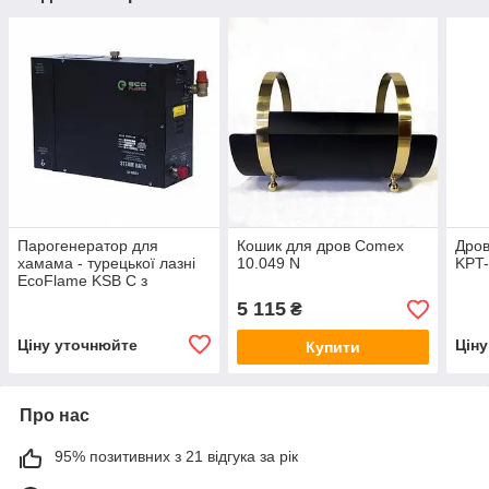
Парогенератор для
Кошик для дров Comex
Дров
хамама - турецької лазні
10.049 N
KPT-
EcoFlame KSB C з
кнопкою 6.0
5 115
₴
Ціну уточнюйте
Цін
Купити
Про нас
95% позитивних з 21 відгука за рік