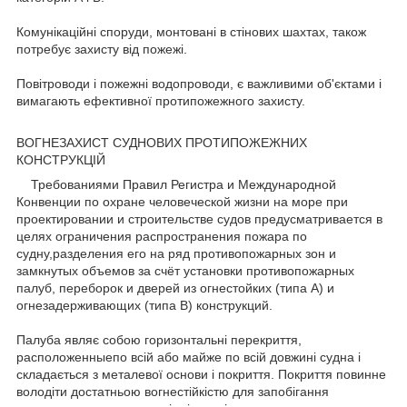
Комунікаційні споруди, монтовані в стінових шахтах, також
потребує захисту від пожежі.
Повітроводи і пожежні водопроводи, є важливими об'єктами і
вимагають ефективної протипожежного захисту.
ВОГНЕЗАХИСТ СУДНОВИХ ПРОТИПОЖЕЖНИХ
КОНСТРУКЦІЙ
Требованиями Правил Регистра и Международной
Конвенции по охране человеческой жизни на море при
проектировании и строительстве судов предусматривается в
целях ограничения распространения пожара по
судну,разделения его на ряд противопожарных зон и
замкнутых объемов за счёт установки противопожарных
палуб, переборок и дверей из огнестойких (типа А) и
огнезадерживающих (типа В) конструкций.
Палуба являє собою горизонтальні перекриття,
расположенныепо всій або майже по всій довжині судна і
складається з металевої основи і покриття. Покриття повинне
володіти достатньою вогнестійкістю для запобігання