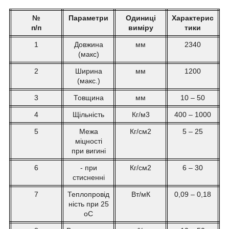
№
Параметри
Одиниці
Характерис
п/п
виміру
тики
1
Довжина
мм
2340
(макс)
2
Ширина
мм
1200
(макс.)
3
Товщина
мм
10 – 50
4
Щільність
Кг/м
3
400 – 1000
5
Межа
Кг/см
2
5 – 25
міцності
при вигині
6
- при
Кг/см
2
6 – 30
стисненні
7
Теплопровід
Вт/мК
0,09 – 0,18
ність при 25
o
С