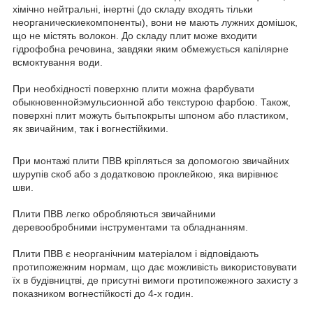
хімічно нейтральні, інертні (до складу входять тільки
неорганическиекомпоненты), вони не мають лужних домішок,
що не містять волокон. До складу плит може входити
гідрофобна речовина, завдяки яким обмежується капілярне
всмоктування води.
При необхідності поверхню плити можна фарбувати
обыкновеннойэмульсионной або текстурою фарбою. Також,
поверхні плит можуть бытьпокрыты шпоном або пластиком,
як звичайним, так і вогнестійкими.
При монтажі плити ПВВ кріпляться за допомогою звичайних
шурупів скоб або з додатковою проклейкою, яка вирівнює
шви.
Плити ПВВ легко обробляються звичайними
деревообробними інструментами та обладнанням.
Плити ПВВ є неорганічним матеріалом і відповідають
протипожежним нормам, що дає можливість використовувати
їх в будівництві, де присутні вимоги протипожежного захисту з
показником вогнестійкості до 4-х годин.