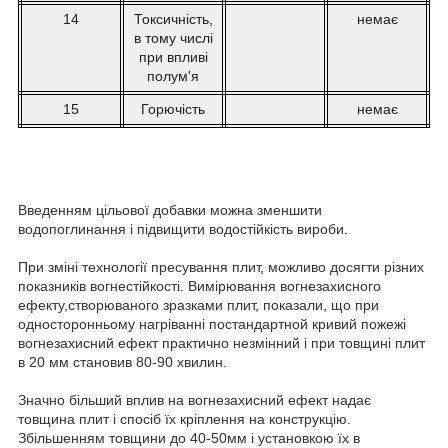
14
Токсичність,
немає
в тому числі
при впливі
полум'я
15
Горючість
немає
Введенням цільової добавки можна зменшити
водопоглинання і підвищити водостійкість вироби.
При зміні технології пресування плит, можливо досягти різних
показників вогнестійкості. Вимірювання вогнезахисного
ефекту,створюваного зразками плит, показали, що при
односторонньому нагріванні постандартной кривий пожежі
вогнезахисний ефект практично незмінний і при товщині плит
в 20 мм становив 80-90 хвилин.
Значно більший вплив на вогнезахисний ефект надає
товщина плит і спосіб їх кріплення на конструкцію.
Збільшенням товщини до 40-50мм і установкою їх в