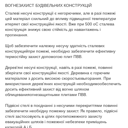
ВОГНЕЗАХИСТ БУДІВЕЛЬНИХ КОНСТРУКЦІЙ
Сталеві несучі конструкції є негорючими, але в разі пожежі
цей матеріал схильний до впливу підвищеної температури
итеряет свої конструкційні якості. Вже при 500 оС сталева
конструкція знижує свою стійкість до навантажень і
прогинання.
Щоб забезпечити належну несучу здатність сталевих
конструкцийпри пожежі, необхідно забезпечити ефективну
термостійку захист допомогою плит ПВВ.
Дерев'яні несучі конструкції, навіть в разі пожежі, повинні
зберігати свої конструкційні якості. Деревина є горючим
матеріалом з досить високою скоростьювыгорания. При
використання дерев'яних конструкцій необходимообеспечить
досить ефективний захист від вогню шляхом
облицеванияогнезащитными плитами ПВВ.
Підвісні стелі в поєднанні з несучими перекриттями повинні
забезпечити необхідну пожежну захист. Як правило, підвісні
стелі застосовують в цілях протипожежного захисту
евакуаційних шляхів і пожежної небезпеки приміщень
категорій А і Б.