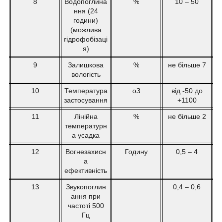
8
Водопоглина
%
10 – 50
ння (24
години)
(можлива
гідрофобізаці
я)
9
Залишкова
%
не більше 7
вологість
10
Температура
o
З
від -50 до
застосування
+1100
11
Лінійна
%
не більше 2
температурн
а усадка
12
Вогнезахисн
Годину
0,5 – 4
а
ефективність
13
Звукопоглин
0,4 – 0,6
ання при
частоті 500
Гц