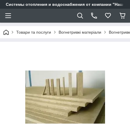
Системы отопления и водоснабжения от компании "Наш Ді
Товари та послуги
Вогнетривкі матеріали
Вогнетрив