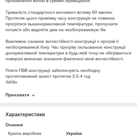
проникнення вогню в суміжні приміщення.
Тривалість стандартного вогневого впливу 60 хвилин.
Протягом цього проміжку часу конструкція не повинна
прогрітися вышенормативной температури, пропускати
полум'я або виділяти дим на необогреваемую бік.
Важливою ознакою вогнестійкості конструкції є прогрів її
необогреваемой боку. Час прогріву ізольованою конструкції
донормативной температури в будь-якій точці не обігрівається
поверхні визначає значення фактичної межі вогнестійкості.
Плити ПВВ конструкції забезпечують необхідну
протипожежний захист протягом 0,5-4 год
/td/div
Приховати
Характеристики
Основні
Країна виробник
Україна