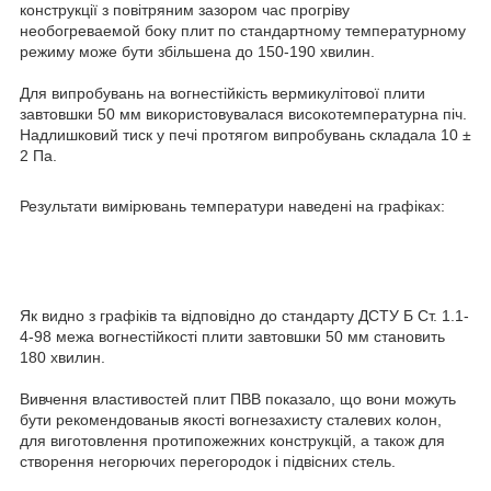
конструкції з повітряним зазором час прогріву
необогреваемой боку плит по стандартному температурному
режиму може бути збільшена до 150-190 хвилин.
Для випробувань на вогнестійкість вермикулітової плити
завтовшки 50 мм використовувалася високотемпературна піч.
Надлишковий тиск у печі протягом випробувань складала 10 ±
2 Па.
Результати вимірювань температури наведені на графіках:
Як видно з графіків та відповідно до стандарту ДСТУ Б Ст. 1.1-
4-98 межа вогнестійкості плити завтовшки 50 мм становить
180 хвилин.
Вивчення властивостей плит ПВВ показало, що вони можуть
бути рекомендованыв якості вогнезахисту сталевих колон,
для виготовлення протипожежних конструкцій, а також для
створення негорючих перегородок і підвісних стель.