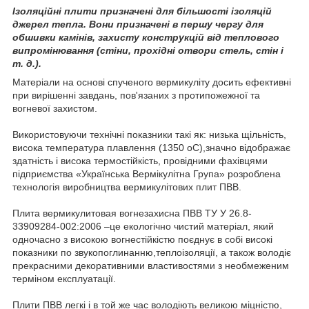
Ізоляційні плити призначені для більшості ізоляцій
джерел тепла. Вони призначені в першу чергу для
обшивки камінів, захисту конструкцій від теплового
випромінювання (стіни, прохідні отвори стель, стін і
т. д.).
Матеріали на основі спученого вермикуліту досить ефективні
при вирішенні завдань, пов'язаних з протипожежної та
вогневої захистом.
Використовуючи технічні показники такі як: низька щільність,
висока температура плавлення (1350 оС),значно відображає
здатність і висока термостійкість, провідними фахівцями
підприємства «Українська Вермікулітна Група» розроблена
технологія виробництва вермикулітових плит ПВВ.
Плита вермикулитовая вогнезахисна ПВВ ТУ У 26.8-
33909284-002:2006 –це екологічно чистий матеріал, який
одночасно з високою вогнестійкістю поєднує в собі високі
показники по звукопоглинанню,теплоізоляції, а також володіє
прекрасними декоративними властивостями з необмеженим
терміном експлуатації.
Плити ПВВ легкі і в той же час володіють великою міцністю,