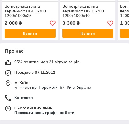
Вогнетривка плита
Вогнетривка плита
Вогн
вермикуліт ПВНО-700
вермикуліт ПВНО-700
верм
1200х1000х25
1200х1000х40
120
2 000
3 300
1 3
₴
₴
Купити
Купити
Про нас
95% позитивних з 21 відгука за рік
Працює з 07.11.2012
м. Київ
м. Нивки пр. Перемоги, 67, Київ, Україна
Контакти
Сьогодні вихідний
Показати весь графік роботи