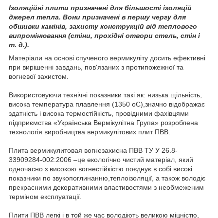
Ізоляційні плити призначені для більшості ізоляцій
джерел тепла. Вони призначені в першу чергу для
обшивки камінів, захисту конструкцій від теплового
випромінювання (стіни, прохідні отвори стель, стін і
т. д.).
Матеріали на основі спученого вермикуліту досить ефективні
при вирішенні завдань, пов'язаних з протипожежної та
вогневої захистом.
Використовуючи технічні показники такі як: низька щільність,
висока температура плавлення (1350 оС),значно відображає
здатність і висока термостійкість, провідними фахівцями
підприємства «Українська Вермікулітна Група» розроблена
технологія виробництва вермикулітових плит ПВВ.
Плита вермикулитовая вогнезахисна ПВВ ТУ У 26.8-
33909284-002:2006 –це екологічно чистий матеріал, який
одночасно з високою вогнестійкістю поєднує в собі високі
показники по звукопоглинанню,теплоізоляції, а також володіє
прекрасними декоративними властивостями з необмеженим
терміном експлуатації.
Плити ПВВ легкі і в той же час володіють великою міцністю,