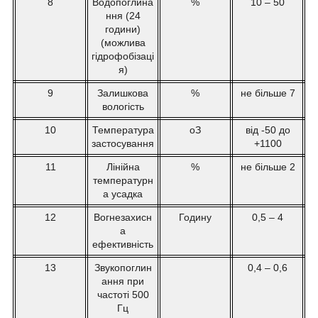
8
Водопоглина
%
10 – 50
ння (24
години)
(можлива
гідрофобізаці
я)
9
Залишкова
%
не більше 7
вологість
10
Температура
o
З
від -50 до
застосування
+1100
11
Лінійна
%
не більше 2
температурн
а усадка
12
Вогнезахисн
Годину
0,5 – 4
а
ефективність
13
Звукопоглин
0,4 – 0,6
ання при
частоті 500
Гц