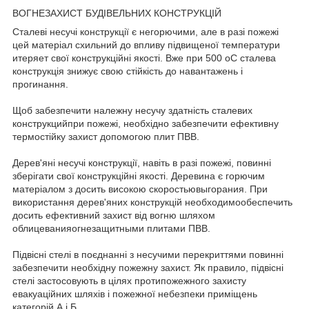
ВОГНЕЗАХИСТ БУДІВЕЛЬНИХ КОНСТРУКЦІЙ
Сталеві несучі конструкції є негорючими, але в разі пожежі
цей матеріал схильний до впливу підвищеної температури
итеряет свої конструкційні якості. Вже при 500 оС сталева
конструкція знижує свою стійкість до навантажень і
прогинання.
Щоб забезпечити належну несучу здатність сталевих
конструкцийпри пожежі, необхідно забезпечити ефективну
термостійку захист допомогою плит ПВВ.
Дерев'яні несучі конструкції, навіть в разі пожежі, повинні
зберігати свої конструкційні якості. Деревина є горючим
матеріалом з досить високою скоростьювыгорания. При
використання дерев'яних конструкцій необходимообеспечить
досить ефективний захист від вогню шляхом
облицеванияогнезащитными плитами ПВВ.
Підвісні стелі в поєднанні з несучими перекриттями повинні
забезпечити необхідну пожежну захист. Як правило, підвісні
стелі застосовують в цілях протипожежного захисту
евакуаційних шляхів і пожежної небезпеки приміщень
категорій А і Б.