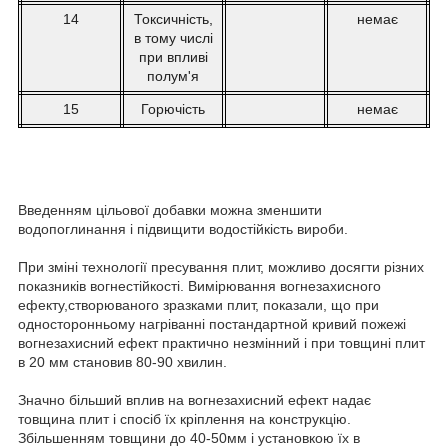
14
Токсичність,
немає
в тому числі
при впливі
полум'я
15
Горючість
немає
Введенням цільової добавки можна зменшити
водопоглинання і підвищити водостійкість вироби.
При зміні технології пресування плит, можливо досягти різних
показників вогнестійкості. Вимірювання вогнезахисного
ефекту,створюваного зразками плит, показали, що при
односторонньому нагріванні постандартной кривий пожежі
вогнезахисний ефект практично незмінний і при товщині плит
в 20 мм становив 80-90 хвилин.
Значно більший вплив на вогнезахисний ефект надає
товщина плит і спосіб їх кріплення на конструкцію.
Збільшенням товщини до 40-50мм і установкою їх в