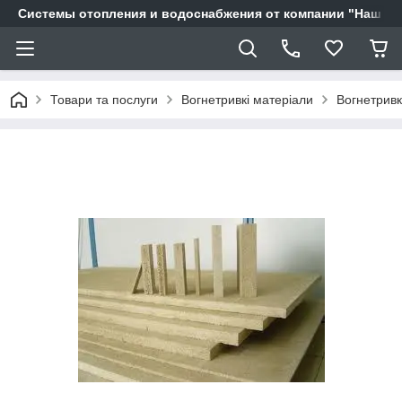
Системы отопления и водоснабжения от компании "Наш Ді
Товари та послуги
Вогнетривкі матеріали
Вогнетрив