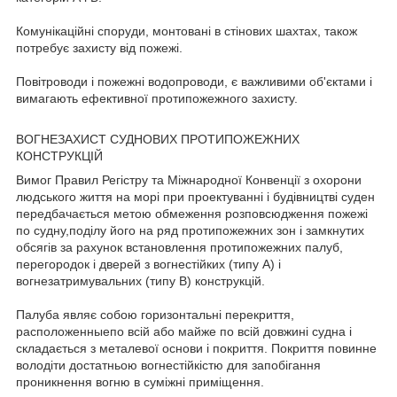
Комунікаційні споруди, монтовані в стінових шахтах, також
потребує захисту від пожежі.
Повітроводи і пожежні водопроводи, є важливими об'єктами і
вимагають ефективної протипожежного захисту.
ВОГНЕЗАХИСТ СУДНОВИХ ПРОТИПОЖЕЖНИХ
КОНСТРУКЦІЙ
Вимог Правил Регістру та Міжнародної Конвенції з охорони
людського життя на морі при проектуванні і будівництві суден
передбачається метою обмеження розповсюдження пожежі
по судну,поділу його на ряд протипожежних зон і замкнутих
обсягів за рахунок встановлення протипожежних палуб,
перегородок і дверей з вогнестійких (типу А) і
вогнезатримувальних (типу В) конструкцій.
Палуба являє собою горизонтальні перекриття,
расположенныепо всій або майже по всій довжині судна і
складається з металевої основи і покриття. Покриття повинне
володіти достатньою вогнестійкістю для запобігання
проникнення вогню в суміжні приміщення.