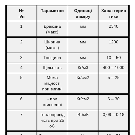
№
Параметри
Одиниці
Характерис
п/п
виміру
тики
1
Довжина
мм
2340
(макс)
2
Ширина
мм
1200
(макс.)
3
Товщина
мм
10 – 50
4
Щільність
Кг/м
3
400 – 1000
5
Межа
Кг/см
2
5 – 25
міцності
при вигині
6
- при
Кг/см
2
6 – 30
стисненні
7
Теплопровід
Вт/мК
0,09 – 0,18
ність при 25
o
С