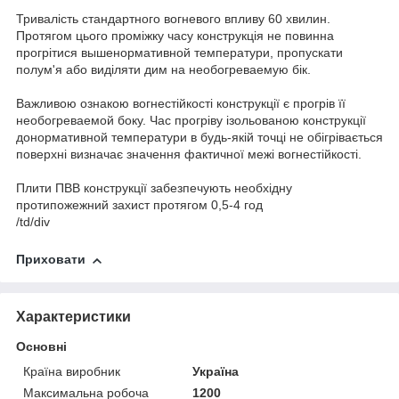
Тривалість стандартного вогневого впливу 60 хвилин.
Протягом цього проміжку часу конструкція не повинна
прогрітися вышенормативной температури, пропускати
полум'я або виділяти дим на необогреваемую бік.
Важливою ознакою вогнестійкості конструкції є прогрів її
необогреваемой боку. Час прогріву ізольованою конструкції
донормативной температури в будь-якій точці не обігрівається
поверхні визначає значення фактичної межі вогнестійкості.
Плити ПВВ конструкції забезпечують необхідну
протипожежний захист протягом 0,5-4 год
/td/div
Приховати
Характеристики
Основні
Країна виробник
Україна
Максимальна робоча
1200