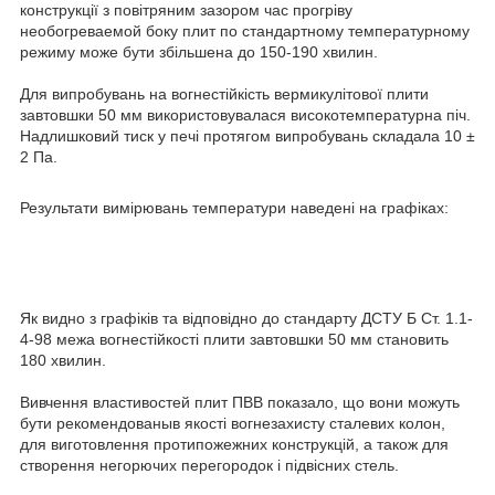
конструкції з повітряним зазором час прогріву
необогреваемой боку плит по стандартному температурному
режиму може бути збільшена до 150-190 хвилин.
Для випробувань на вогнестійкість вермикулітової плити
завтовшки 50 мм використовувалася високотемпературна піч.
Надлишковий тиск у печі протягом випробувань складала 10 ±
2 Па.
Результати вимірювань температури наведені на графіках:
Як видно з графіків та відповідно до стандарту ДСТУ Б Ст. 1.1-
4-98 межа вогнестійкості плити завтовшки 50 мм становить
180 хвилин.
Вивчення властивостей плит ПВВ показало, що вони можуть
бути рекомендованыв якості вогнезахисту сталевих колон,
для виготовлення протипожежних конструкцій, а також для
створення негорючих перегородок і підвісних стель.