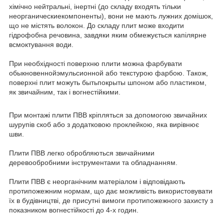
хімічно нейтральні, інертні (до складу входять тільки
неорганическиекомпоненты), вони не мають лужних домішок,
що не містять волокон. До складу плит може входити
гідрофобна речовина, завдяки яким обмежується капілярне
всмоктування води.
При необхідності поверхню плити можна фарбувати
обыкновеннойэмульсионной або текстурою фарбою. Також,
поверхні плит можуть бытьпокрыты шпоном або пластиком,
як звичайним, так і вогнестійкими.
При монтажі плити ПВВ кріпляться за допомогою звичайних
шурупів скоб або з додатковою проклейкою, яка вирівнює
шви.
Плити ПВВ легко обробляються звичайними
деревообробними інструментами та обладнанням.
Плити ПВВ є неорганічним матеріалом і відповідають
протипожежним нормам, що дає можливість використовувати
їх в будівництві, де присутні вимоги протипожежного захисту з
показником вогнестійкості до 4-х годин.