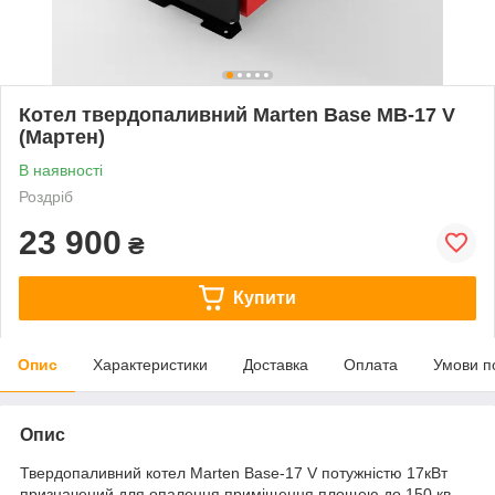
Котел твердопаливний Marten Base MB-17 V
(Мартен)
В наявності
Роздріб
23 900
₴
Купити
Опис
Характеристики
Доставка
Оплата
Умови п
Опис
Твердопаливний котел Marten Base-17 V потужністю 17кВт
призначений для опалення приміщення площею до 150 кв.