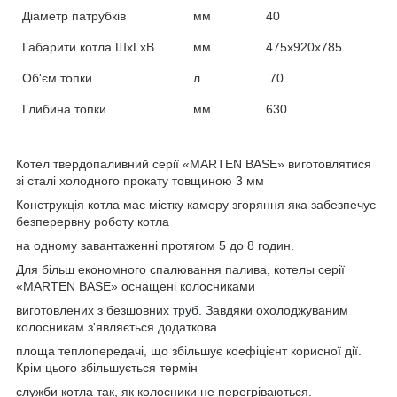
Діаметр патрубків
мм
40
Габарити котла ШхГхВ
мм
475х920х785
Об'єм топки
л
70
Глибина топки
мм
630
Котел твердопаливний серії «MARTEN BASE» виготовлятися
зі сталі холодного прокату товщиною 3 мм
Конструкція котла має містку камеру згоряння яка забезпечує
безперервну роботу котла
на одному завантаженні протягом 5 до 8 годин.
Для більш економного спалювання палива, котелы серії
«MARTEN BASE» оснащені колосниками
виготовлених з безшовних
труб
. Завдяки охолоджуваним
колосникам з'являється додаткова
площа теплопередачі, що збільшує коефіцієнт корисної дії.
Крім цього збільшується термін
служби котла так, як колосники не перегріваються.