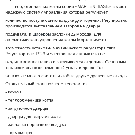
Твердотопливные котлы серии «MARTEN BASE» имеют
надежную систему управления которая регулирует
количество поступающего воздуха для горения. Регулировка
производится выставлением зазоров на дверце
поддувала, и
шибером
заслонки дымохода. Для
автоматического управления котлы Мартен имеют
возможность установки механического регулятора тяги.
Регулятор тяги RT-3 и электронная автоматика не
входит в комплектацию и заказывается отдельно. Основным
топливом является каменный уголь, и дрова. Так
же в котле можно сжигать и любые другие древесные отходы.
Отопительный стальной котел состоит из:
- кожуха
- теплообменника котла
- загрузочной дверцы
- дверцы для выгрузки золы
- заслонки первичного воздуха
- термометра