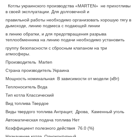
Котлы украинского производства «MARTEN» не прихотливы
в своей эксплуатации. Для долговечной и
правильной работы необходимо организовать хорошую тягу в
дымоходе, линию подмеса с подающей линии
в линию обратки, и для предотвращения разрыва
теплообменника на линию подачи необходимо установить
группу безопасности с сбросным клапаном на три
атмосферы.
Производитель Marten
Страна производитель Украина
Мощность номинальная В зависимости от модели (кВт)
Теплоноситель Вода
Тип котла Классический
Вид топлива Твердое
Виды твердого топлива Антрацит, Дрова, Каменный уголь
Автоматическая подача топлива Нет
Коэффициент полезного действия 76.0 (%)
Назначение котла Одноконтурный