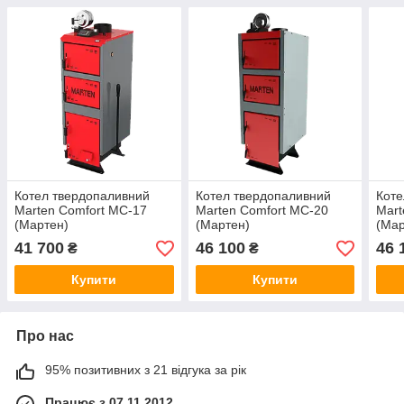
Котел твердопаливний
Котел твердопаливний
Коте
Marten Comfort МС-17
Marten Comfort МС-20
Mart
(Мартен)
(Мартен)
(Мар
41 700
46 100
46 
₴
₴
Купити
Купити
Про нас
95% позитивних з 21 відгука за рік
Працює з 07.11.2012