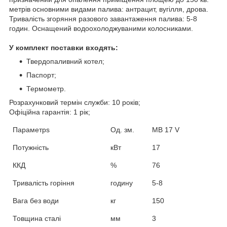
метрів основними видами палива: антрацит, вугілля, дрова.
Тривалість згоряння разового завантаження палива: 5-8
годин. Оснащений водоохолоджуваними колосниками.
У комплект поставки входять:
Твердопаливний котел;
Паспорт;
Термометр.
Розрахунковий термін служби: 10 років;
Офіційна гарантія: 1 рік;
Параметр
s
Од. зм.
МВ 17 V
Потужність
кВт
17
ККД
%
76
Тривалість горіння
годину
5-8
Вага без води
кг
150
Товщина сталі
мм
3