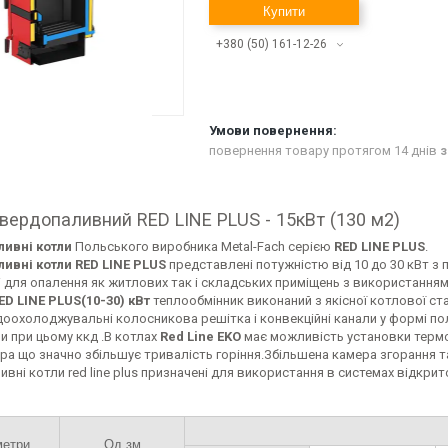
Купити
+380 (50) 161-12-26
повернення товару протягом 14 днів
з
вердопаливний RED LINE PLUS - 15кВт (130 м2)
ивні котли
Польського виробника Metal-Fach серією
RED LINE PLUS
.
ивні котли RED LINE PLUS
представлені потужністю від 10 до 30 кВт з 
 для опалення як житлових так і складських приміщень з використанням 
ED LINE PLUS(10-30) кВт
теплообмінник виконаний з якісної котлової с
доохолоджувальні колосникова решітка і конвекційні канали у формі по
и при цьому ккд .В котлах
Red Line EKO
має можливість установки термо
а що значно збільшує тривалість горіння.Збільшена камера згорання т
вні котли red line plus призначені для використання в системах відкри
метри
Од.зм