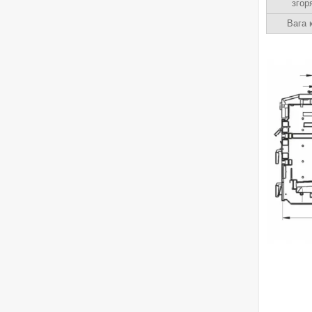
згор
Вага 