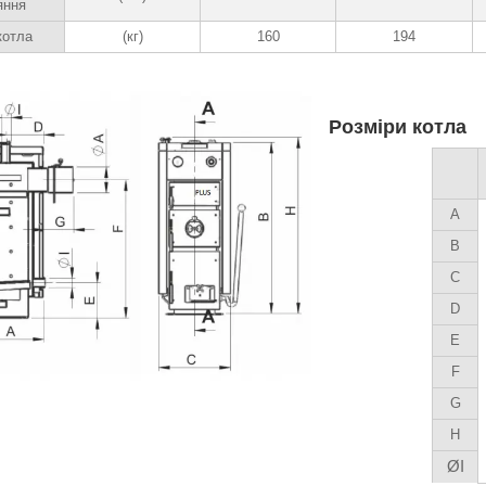
яння
котла
(кг)
160
194
Розміри котла
A
B
C
D
E
F
G
H
ØI