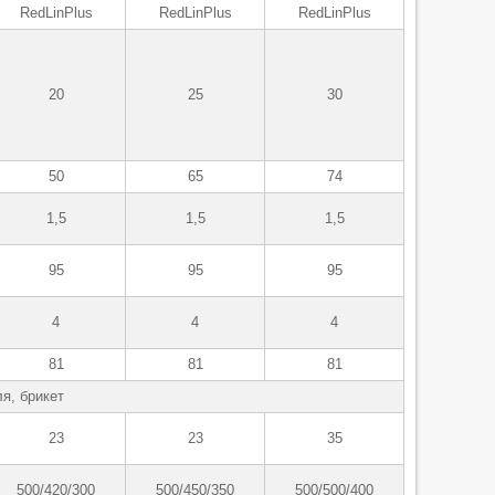
RedLinPlus
RedLinPlus
RedLinPlus
20
25
30
50
65
74
1,5
1,5
1,5
95
95
95
4
4
4
81
81
81
ля, брикет
23
23
35
500/420/300
500/450/350
500/500/400