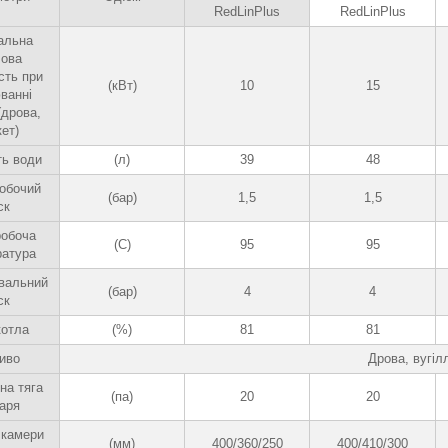
RedLinPlus
RedLinPlus
альна
лова
сть при
(кВт)
10
15
ванні
(дрова,
кет)
ть води
(л)
39
48
робочий
(бар)
1,5
1,5
ск
робоча
(С)
95
95
ратура
вальний
(бар)
4
4
ск
котла
(%)
81
81
иво
Дрова, вугіл
на тяга
(па)
20
20
аря
 камери
(мм)
400/360/250
400/410/300