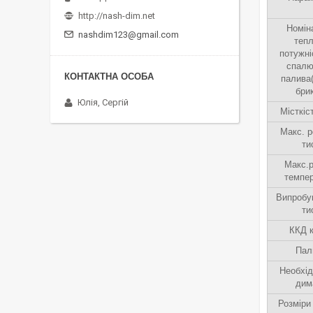
http://nash-dim.net
Номін
nashdim123@gmail.com
теп
потужні
спалю
палива
бри
Юлія, Сергій
Місткіс
Макс. 
ти
Макс.
темпе
Випробу
ти
ККД 
Пал
Необхід
дим
Розміри