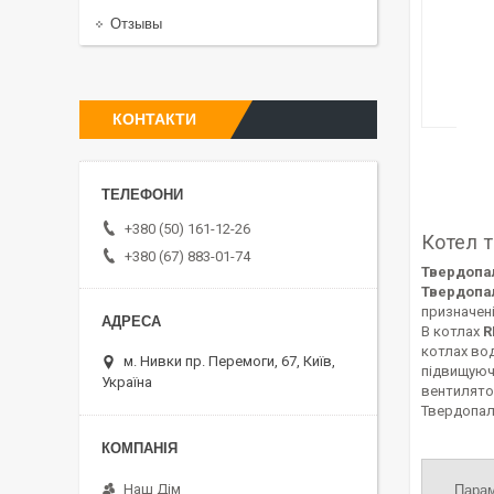
Отзывы
КОНТАКТИ
+380 (50) 161-12-26
Котел т
+380 (67) 883-01-74
Твердопал
Твердопал
призначені
В котлах
R
котлах во
м. Нивки пр. Перемоги, 67, Київ,
підвищуюч
Україна
вентилятор
Твердопали
Наш Дім
Пара