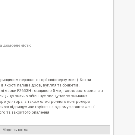
а домовленістю
принципом верхнього горіння(зверху вниз). Котли
в якості палива дров, вугілля та брикетів.
талі марки P265GH товщиною 5 мм, також застосована в
лиць що значно збільшує площу тепло знімання
регулятора, а також електронного контролера і
акож підвищує час горіння на одному завантаженні.
того та закритого опалення
Модель котла