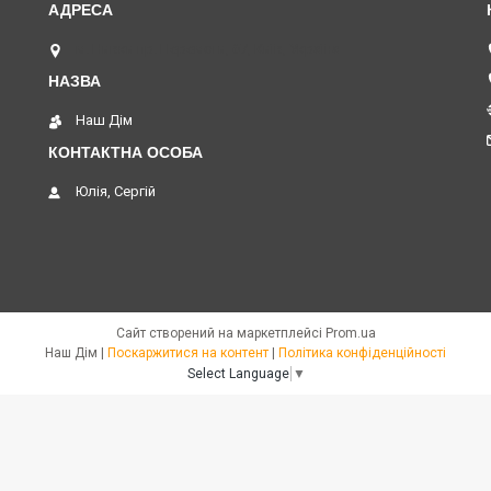
м. Нивки пр. Перемоги, 67, Київ, Україна
Наш Дім
Юлія, Сергій
Сайт створений на маркетплейсі
Prom.ua
Наш Дім |
Поскаржитися на контент
|
Політика конфіденційності
Select Language
▼