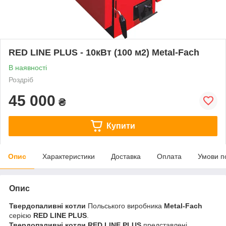
RED LINE PLUS - 10кВт (100 м2) Metal-Fach
В наявності
Роздріб
45 000
₴
Купити
Опис
Характеристики
Доставка
Оплата
Умови п
Опис
Твердопаливні котли
Польського виробника
Metal-Fach
серією
RED LINE PLUS
.
Твердопаливні котли RED LINE PLUS
представлені