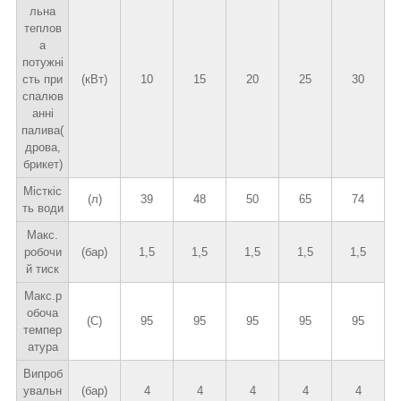
льна
теплов
а
потужні
сть при
(кВт)
10
15
20
25
30
спалюв
анні
палива(
дрова,
брикет)
Місткіс
(л)
39
48
50
65
74
ть води
Макс.
робочи
(бар)
1,5
1,5
1,5
1,5
1,5
й тиск
Макс.р
обоча
(С)
95
95
95
95
95
темпер
атура
Випроб
увальн
(бар)
4
4
4
4
4