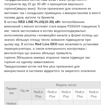
потужністю від 10 до 30 кВт з принципом верхнього
горіння(зверху вниз). Котли призначені для опалення як
житлових так і складських приміщень з використанням в якості
палива дров, вугілля та брикетів.
В котлах
RED LINE PLUS(10-30) кВт
теплообмінник
виконаний з якісної котлової сталі марки P265GH товщиною 5
мм, також застосована в котлах водоохолоджувальні
колосникова решітка і конвекційні канали у формі полиць що
значно збільшує площу тепло знімання підвищуючи при
цьому ккд .В котлах
Red Line EKO
має можливість установки
терморегулятора, а також електронного контролера і
вентилятора що значно збільшує тривалість
горіння.Збільшена камера згорання також підвищує час
горіння на одному завантаженні.
Твердопаливні котли red line plus призначені для
використання в системах відкритого та закритого опалення
Модель котла
Параме
Од.зм
RedLin
RedLin
RedLin
RedLin
RedLin
три
Plus
Plus
Plus
Plus
Plus
Номіна