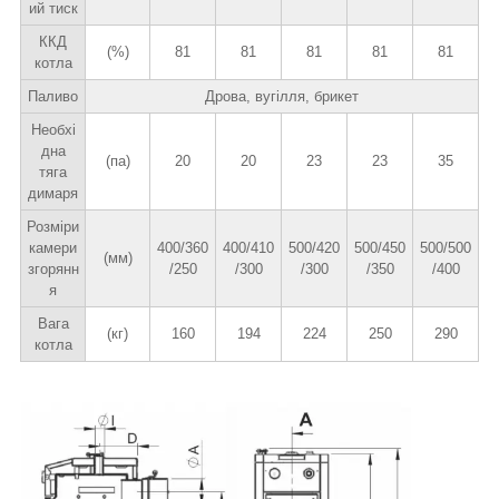
ий тиск
ККД
(%)
81
81
81
81
81
котла
Паливо
Дрова, вугілля, брикет
Необхі
дна
(па)
20
20
23
23
35
тяга
димаря
Розміри
камери
400/360
400/410
500/420
500/450
500/500
(мм)
згорянн
/250
/300
/300
/350
/400
я
Вага
(кг)
160
194
224
250
290
котла