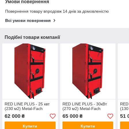
Умови повернення
Повернення товару впродовж 14 днів за домовленістю
Всі умови повернення
Подібні товари компанії
RED LINE PLUS - 25 квт
RED LINE PLUS - 30кВт
RED 
(230 м2) Metal-Fach
(270 м2) Metal-Fach
(130
62 000
65 000
51 
₴
₴
Купити
Купити