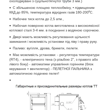
охолоджувані з суцільнотягнутої
труби
3 мм.)
C збільшеною площею теплообміну, • підвищеним
ККД до 85%, температура відхідних газів 180-200⁰С.
Набочее тиск котла до 2,5 атм.,
Набочая поверхню котла виготовлена з високоякісної
котлової сталі 3-4 мм. в поєднанні з водяною сорочкою.
Двері мають можливість регулювання щільності
замикання і можливість установки під ліву і праву руку.
Паливо: вугілля, дрова, брикети, пелети.
Має можливість установки: - регулятора температури
(RT4), - електричного тена (з різьбою 2", з правого або
лівого боку) - автоматики управління горінням (блок
керування + вентилятор) - ПЕЛЕТНОЇ ПАЛЬНИКА з
автоматичною подачею пелет!