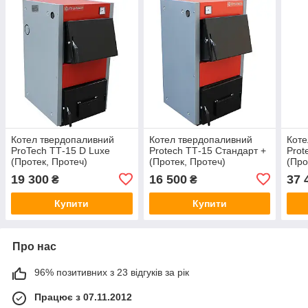
Котел твердопаливний
Котел твердопаливний
Коте
ProTech ТТ-15 D Luxe
Protech ТТ-15 Стандарт +
Prot
(Протек, Протеч)
(Протек, Протеч)
(Про
19 300
16 500
37 
₴
₴
Купити
Купити
Про нас
96% позитивних з 23 відгуків за рік
Працює з 07.11.2012