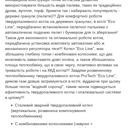
використовувати більшість видів палива, таких як традиційних:
дрова, вугілля, торф, брикети так і набирають популярність -
деревні гранули (пелети)!!! Для комфортної роботи
твердопаливного котла на деревних гранулах, в котлі "Eco
Line", передбачено встановлення пелетної пальника з
автоматичною подачею пелет і бункером для їх зберігання!
Також для економного та оптимальної роботи котла,
передбачена установка комплекту автоматики або ж
механічного регулятора тяги!!! Котел "Eco Line", має
збільшену глибину топки і комбіновані колосники, що дає
можливість завантажити довгі поліна, а також збільшилась
площа теплообміну, що в свою чергу, позитивно впливає на
тривалість роботи і на ККД котла!!! Завдяки розвиненому
теплообміннику твердопаливного котла ProTech "Eco Line",
димові гази довше затримуються в котлі, віддаючи при цьому
більше тепла "водяній сорочці", таким чином підвищується
ефективність твердопаливного котла і опалювальної системи
в цілому!!!
Сталевий зварний твердопаливний котел
(вертикальна, розвинена компонування
теплообмінника)
C комбінованими колосниками (чавунні +