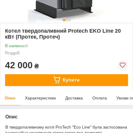
Котел твердопаливний Protech EKO Line 20
кВт (Протек, Протеч)
В наявності
Роздріб
42 000
₴
Купити
Опис
Характеристики
Доставка
Оплата
Умови п
Опис
В твердопаливному котлі ProTech "Eco Line" була застосована
інноваційна конструкція топки котла,яка дозволяє