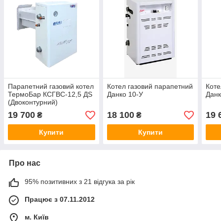
Парапетний газовий котел
Котел газовий парапетний
Коте
ТермоБар КСГВС-12,5 ДЅ
Данко 10-У
Данк
(Двоконтурний)
19 700
18 100
19 
₴
₴
Купити
Купити
Про нас
95% позитивних з 21 відгука за рік
Працює з 07.11.2012
м. Київ