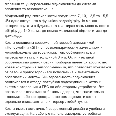
згоряння та універсальним підключенням до системи
опалення та газопостачання.
Модельний ряд включає котли потужністю 7, 10, 12,5 та 15,5
кВт одноконтурні та з функцією водопідігріву. Їх можна
використовувати в будинках та квартирах загальною площею
обігріву до 140 кв. м., де немає можливості підключитися до
димоходу.
Котлы оснащены современной газовой автоматикой
«Honeywell» и «SIT» с пьезоэлектрическим зажиганием и
микрофакельными горелками. Теплообменник котла
изготовлен из стали толщиной 3 мм. Отличительной
особенностью данной серии приборов является абсолютно
новая конструкция теплообменника, что позволяет отказаться
от лево- и правостороннего исполнения и значительно
облегчает их монтаж. Универсальность подключения
заключается в отводе патрубков подсоединения котла к
системе отопления и ГВС на обе стороны устройства. Это
позволило отказаться от боковых дверок, что значительно
экономит рабочее пространство помещения, и котлы
идеально вписываются в интерьер любой кухни.
Котлы имеют эстетичный современный дизайн и удобны в
эксплуатации. На рабочую панель выведены устройства