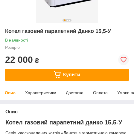
Котел газовий парапетний Данко 15,5-У
В наявності
Роздріб
22 000
₴
Купити
Опис
Характеристики
Доставка
Оплата
Умови п
Опис
Котел газовий парапетний данко 15,5-У
Серія удосконалених котлів «Данко» з герметичною камерою