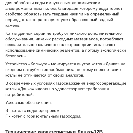
для обработки воды импульсным динамическим
электромагнитным полем, благодаря которому вода теряет
свойство образовывать твердые накипи на определенный
период, а также растворяет уже образованный водный
камень.
Котлы данной серии не требуют никакого дополнительного
обслуживания, никаких расходных материалов, потребляют
незначительное количество электроэнергии, исключают
использование химических реагентов, а потому экологически
безопасны.
Устройство «Кольчуга» монтируется внутри котла «Данко» на
входном патрубке теплообменника, поэтому внешне такие
котлы не отличаются от своих аналогов.
В современных условиях газоснабжения энергосберегающие
котлы «Данко» идеально удовлетворяют требования
потребителей.
Условные обозначения:
В - котел с водоподогревом;
Г - котел с горизонтальным газоходом.
Технические характеристики Данко-12В