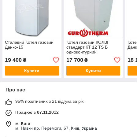
Сталевий Котел газовий
Котел газовий КОЛВІ
Коте
Данко-15
стандарт КТ 12 TS В
Данк
одноконтурний
19 400
17 700
18 
₴
₴
Купити
Купити
Про нас
95% позитивних з 21 відгука за рік
Працює з 07.11.2012
м. Київ
м. Нивки пр. Перемоги, 67, Київ, Україна