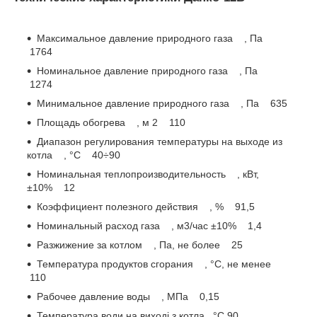
Максимальное давление природного газа , Па
1764
Номинальное давление природного газа , Па
1274
Минимальное давление природного газа , Па 635
Площадь обогрева , м 2 110
Диапазон регулирования температуры на выходе из
котла , °C 40÷90
Номинальная теплопроизводительность , кВт,
±10% 12
Коэффициент полезного действия , % 91,5
Номинальный расход газа , м3/час ±10% 1,4
Разжижение за котлом , Па, не более 25
Температура продуктов сгорания , °С, не менее
110
Рабочее давление воды , МПа 0,15
Температура води на виході з котла , °C 90