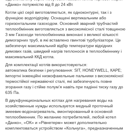
«Данко» потужністю від 8 до 24 кВт.
Котли цієї серії виготовляються, як одноконтурні, так і з
функцією водопідігріву. Оснащені вертикальним або
горизонтальним газоходом. Основний зварний трубчастий
теплообмінник виготовляється з високоякісної сталі товщиною
3 мм Газоходи теплообмінника виконані з великої кількості
димогарних
труб
, в які вставлено гвинтові турбулізатори. Це
забезпечує максимальний відбір температури відхідних
димових газів, швидкий нагрів теплоносія в теплообміннику і
максимальний ККД котла.
Для комплектації котлів використовуються:
автоматика безпеки і регулювання: SIT, HONEYWELL, КАРЕ;
імпортні інжекційні низкофакельные пальники з високоякісної
термостійкої нержавіючої сталі, які забезпечують повне
згорання газу і стійке полум'я навіть при падінні тиску газу до
635 Па.
В двухфункциональных котлах для нагревания воды на
хозяйственные нужды используется медный проточный
змеевик-водонагреватель, вмонтированный в основной
теплообменник. По желанию потребителей, любой котел
«Данко», «ОК» и «Рівнетерм» может дополнительно
комплектоваться устройством «Кольчуга», предназначенным