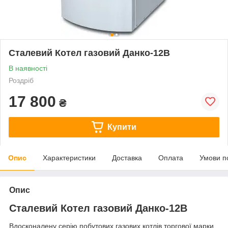
Сталевий Котел газовий Данко-12В
В наявності
Роздріб
17 800
₴
Купити
Опис
Характеристики
Доставка
Оплата
Умови п
Опис
Сталевий Котел газовий Данко-12В
Вдосконалену серію побутових газових котлів торгової марки