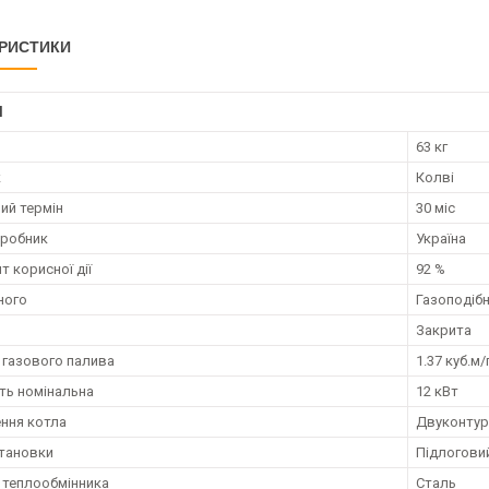
РИСТИКИ
І
63 кг
к
Колві
ий термін
30 міс
иробник
Україна
т корисної дії
92 %
ного
Газоподіб
и
Закрита
 газового палива
1.37 куб.м/
ть номінальна
12 кВт
ння котла
Двуконтур
становки
Підлогови
 теплообмінника
Сталь