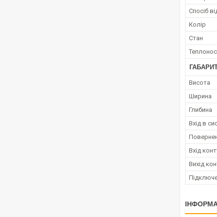
Спосіб в
Колір
Стан
Теплонос
ГАБАРИТ
Висота
Ширина
Глибина
Вхід в с
Повернен
Вхід кон
Вихід ко
Підключе
ІНФОРМА