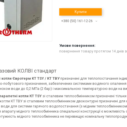
Купити
+380 (50) 161-12-26
повернення товару протягом 14 днів
з
газовий КОЛВІ стандарт
 котли Євротерм KT TSY / КТ ТВУ
призначені для теплопостачання індив
о-побутового призначення, забезпечених системами водяного опалення
ском води до 0,2 МПа (2 бар) і максимальною температурою води на вих
парапетні котли КТ TSY
зі сталевим теплообмінником призначені тільки
котли КТ ТВУ зі сталевим теплообмінником двоконтурні призначені для 
 води для системи гарячого водопостачання (з мідним теплообмінником
апарату мідного теплообмінника спеціальної конструкції є можливість 
отужність мідного теплообмінника не перевищує номінальну теплопродук