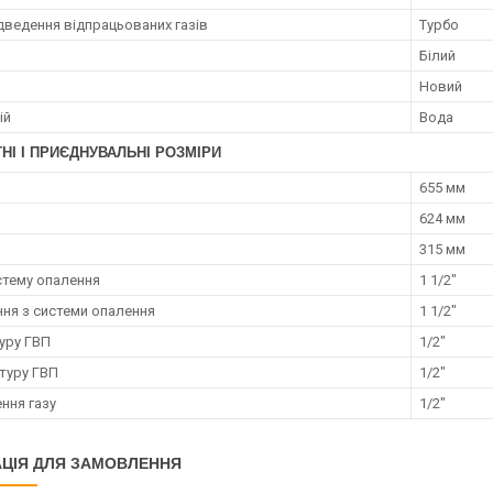
ідведення відпрацьованих газів
Турбо
Білий
Новий
ій
Вода
НІ І ПРИЄДНУВАЛЬНІ РОЗМІРИ
655 мм
624 мм
315 мм
истему опалення
1 1/2"
ня з системи опалення
1 1/2"
туру ГВП
1/2"
нтуру ГВП
1/2"
ння газу
1/2"
ЦІЯ ДЛЯ ЗАМОВЛЕННЯ