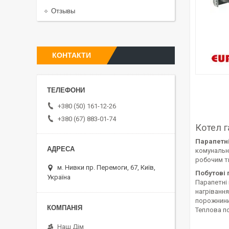
Отзывы
КОНТАКТИ
+380 (50) 161-12-26
+380 (67) 883-01-74
Котел 
Парапетні
комунальн
робочим ти
м. Нивки пр. Перемоги, 67, Київ,
Побутові 
Україна
Парапетні 
нагрівання
порожнини 
Теплова п
Наш Дім