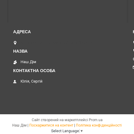
м. Нивки пр. Перемоги, 67, Київ, Україна
Наш Дім
Юлія, Сергій
Сайт створений на маркетплейсі
Prom.ua
Наш Дім |
Поскаржитися на контент
|
Політика конфіденційності
Select Language
▼