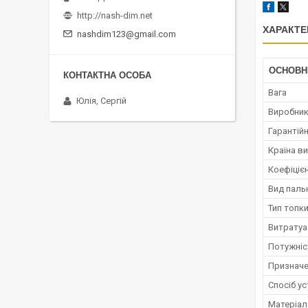
http://nash-dim.net
ХАРАКТЕ
nashdim123@gmail.com
ОСНОВН
Вага
Юлія, Сергій
Виробни
Гарантійн
Країна в
Коефіцієн
Вид паль
Тип топк
Витратуа
Потужніс
Призначе
Спосіб у
Матеріал