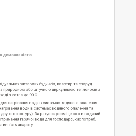
а домовленістю
ідуальних житлових будинків, квартир та споруд
 з природною або штучною циркуляцією теплоносія з
оді з котла до 90 С.
 для нагрівання води в системах водяного опалення.
нагрівання води в системах водяного опалення та
 другого контуру). За рахунок розміщеного в водяний
отримання гарячої води для господарських потреб.
тивність апарату.