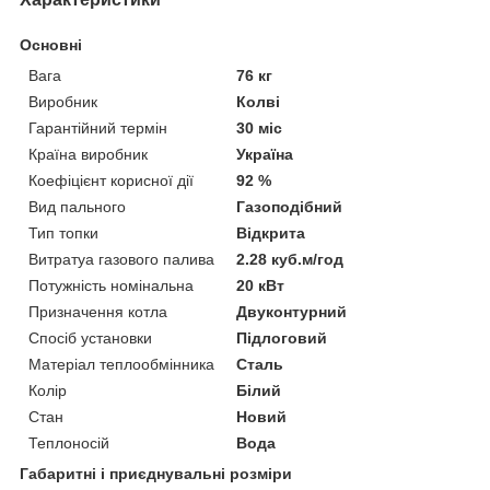
Основні
Вага
76 кг
Виробник
Колві
Гарантійний термін
30 міс
Країна виробник
Україна
Коефіцієнт корисної дії
92 %
Вид пального
Газоподібний
Тип топки
Відкрита
Витратуа газового палива
2.28 куб.м/год
Потужність номінальна
20 кВт
Призначення котла
Двуконтурний
Спосіб установки
Підлоговий
Матеріал теплообмінника
Сталь
Колір
Білий
Стан
Новий
Теплоносій
Вода
Габаритні і приєднувальні розміри