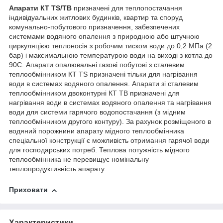
Апарати КТ TS/TB
призначені для теплопостачання
індивідуальних житлових будинків, квартир та споруд
комунально-побутового призначення, забезпечених
системами водяного опалення з природною або штучною
циркуляцією теплоносія з робочим тиском води до 0,2 МПа (2
бар) і максимальною температурою води на виході з котла до
90С. Апарати опалювальні газові побутові з сталевим
теплообмінником КТ TS призначені тільки для нагрівання
води в системах водяного опалення. Апарати зі сталевим
теплообмінником двоконтурні КТ TB призначені для
нагрівання води в системах водяного опалення та нагрівання
води для системи гарячого водопостачання (з мідним
теплообмінником другого контуру). За рахунок розміщеного в
водяний порожнини апарату мідного теплообмінника
спеціальної конструкції є можливість отримання гарячої води
для господарських потреб. Теплова потужність мідного
теплообмінника не перевищує номінальну
теплопродуктивність апарату.
Приховати
Характеристики