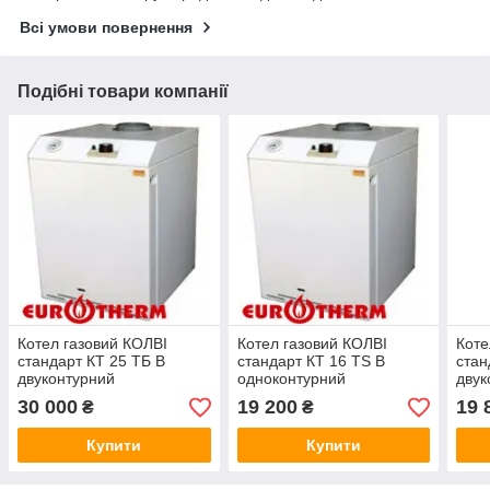
Всі умови повернення
Подібні товари компанії
Котел газовий КОЛВІ
Котел газовий КОЛВІ
Коте
стандарт КТ 25 ТБ В
стандарт КТ 16 TS В
стан
двуконтурний
одноконтурний
двук
30 000
19 200
19 
₴
₴
Купити
Купити