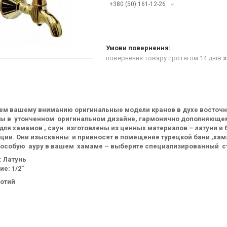
+380 (50) 161-12-26
повернення товару протягом 14 днів
з
м вашему вниманию оригинальные модели кранов в духе восточного
ы в утонченном оригинальном дизайне, гармонично дополняющем
я хамамов , саун изготовлены из ценных материалов – латуни и 
ции. Они изысканны и привносят в помещение турецкой бани ,хам
 особую ауру в вашем хамаме – выберите специализированный ст
: Латунь
е: 1/2”
лотий