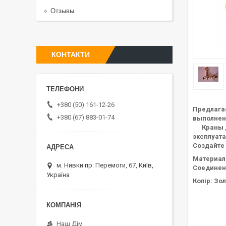
Отзывы
КОНТАКТИ
+380 (50) 161-12-26
Предлагае
+380 (67) 883-01-74
выполнен
Краны дл
эксплуата
Создайте
Материал
м. Нивки пр. Перемоги, 67, Київ,
Соединени
Україна
Колір: Зо
Наш Дім