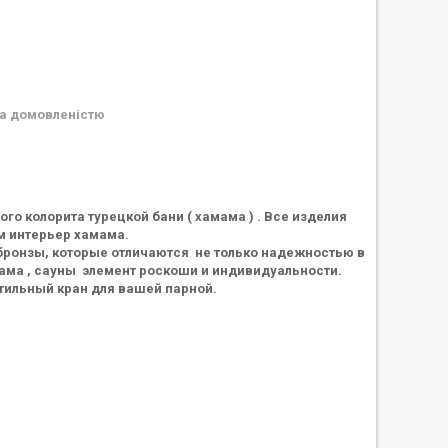
а домовленістю
 колорита турецкой бани ( хамама ) . Все изделия
 интерьер хамама.
бронзы, которые отличаются не только надежностью в
ама , сауны элемент роскоши и индивидуальности.
ильный кран для вашей парной.