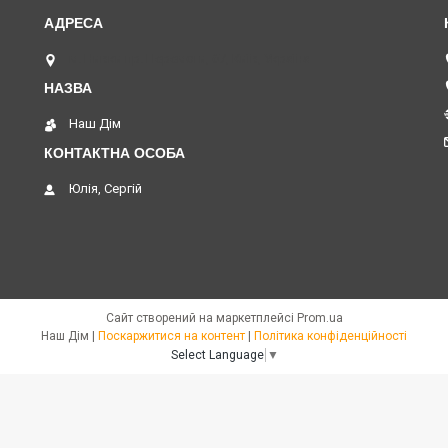
м. Нивки пр. Перемоги, 67, Київ, Україна
Наш Дім
Юлія, Сергій
Сайт створений на маркетплейсі
Prom.ua
Наш Дім |
Поскаржитися на контент
|
Політика конфіденційності
Select Language
▼