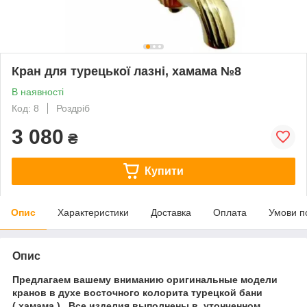
Кран для турецької лазні, хамама №8
В наявності
Код: 8
Роздріб
3 080
₴
Купити
Опис
Характеристики
Доставка
Оплата
Умови п
Опис
Предлагаем вашему вниманию оригинальные модели
кранов в духе восточного колорита турецкой бани
( хамама ) . Все изделия выполнены в утонченном