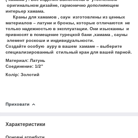
оригинальном дизайне, гармонично дополняющем
интерьер хамама.
Краны для хамамов , саун изготовлены из ценных
материалов – латуни и бронзы, которые отличаются не
только надежностью в эксплуатации. Они изысканны и
привносят в помещение турецкой бани ,хамама , сауны
элемент роскоши и индивидуальности.
Создайте особую ауру в вашем хамаме – выберите
специализированный стильный кран для вашей парной.
Материал: Латунь
Соединение: 1/2”
Колір: Золотий
Приховати
Характеристики
Основні атрибути