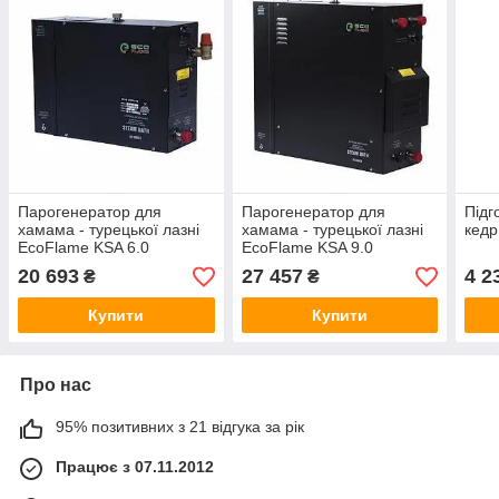
Парогенератор для
Парогенератор для
Підг
хамама - турецької лазні
хамама - турецької лазні
кедр
EcoFlame KSA 6.0
EcoFlame KSA 9.0
20 693
27 457
4 2
₴
₴
Купити
Купити
Про нас
95% позитивних з 21 відгука за рік
Працює з 07.11.2012